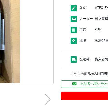
型式
VTFO-FK
メーカー
日立産
年式
不明
地域
東京都
配送料
購入者
こちらの商品は231回
出品者へ問い合わ