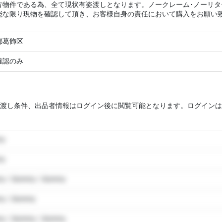
古物件である為、全て現状有姿渡しとなります。ノークレーム･ノーリ
能な限り現物を確認して頂き、お客様自身の責任において購入をお願い
都葛飾区
確認のみ
渡し条件、出品者情報はログイン後に閲覧可能となります。ログインは
my
my
y / dummy / dummy
y / dummy
y / dummy / dummy