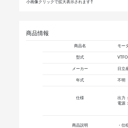
小画像クリックで拡大表示されます↑
商品情報
商品名
モー
型式
VTFO
メーカー
日立
年式
不明
仕様
出力：
電源：
商品説明
・仕