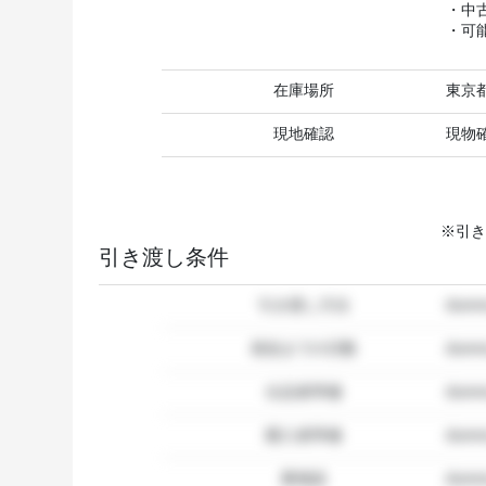
・中
・可
在庫場所
東京
現地確認
現物
※引き
引き渡し条件
引き渡し方法
dum
発送までの日数
dum
出品者準備
dumm
購入者準備
dumm
要相談
dumm