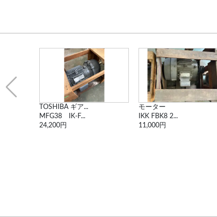
.
TOSHIBA ギア...
モーター
MFG38 IK-F...
IKK FBK8 2...
24,200円
11,000円