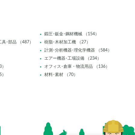
鍛圧･鈑金･鋼材機械 （154）
具･部品 （487）
樹脂･木材加工機 （27）
計測･分析機器･理化学機器 （584）
エアー機器･工場設備 （234）
3）
オフィス･倉庫・物流用品 （136）
5）
材料･素材 （70）