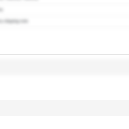
my
 shipping note