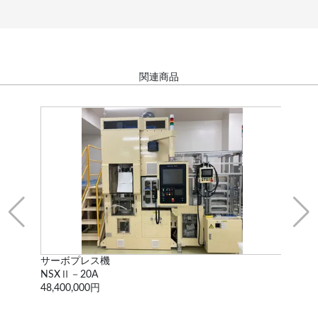
関連商品
サーボプレス機
冷
NSXⅡ－20A
NCH
48,400,000円
1,4