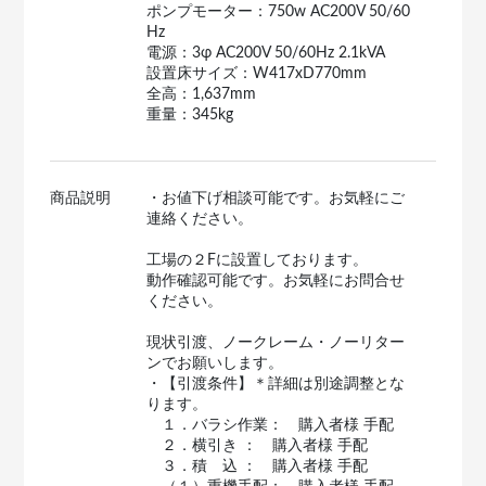
ポンプモーター：750w AC200V 50/60
Hz
電源：3φ AC200V 50/60Hz 2.1kVA
設置床サイズ：W417xD770mm
全高：1,637mm
重量：345kg
商品説明
・お値下げ相談可能です。お気軽にご
連絡ください。
工場の２Fに設置しております。
動作確認可能です。お気軽にお問合せ
ください。
現状引渡、ノークレーム・ノーリター
ンでお願いします。
・【引渡条件】＊詳細は別途調整とな
ります。
１．バラシ作業： 購入者様 手配
２．横引き ： 購入者様 手配
３．積 込 ： 購入者様 手配