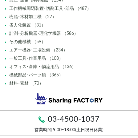
鍛圧･鈑金･鋼材機械 （154）
工作機械周辺装置･切削工具･部品 （487）
樹脂･木材加工機 （27）
省力化装置 （31）
計測･分析機器･理化学機器 （586）
その他機械 （59）
エアー機器･工場設備 （234）
一般工具･作業用品 （103）
オフィス･倉庫・物流用品 （136）
機械部品･パーツ類 （365）
材料･素材 （70）
03-4500-1037
営業時間 9:00~18:00(土日祝日休業)