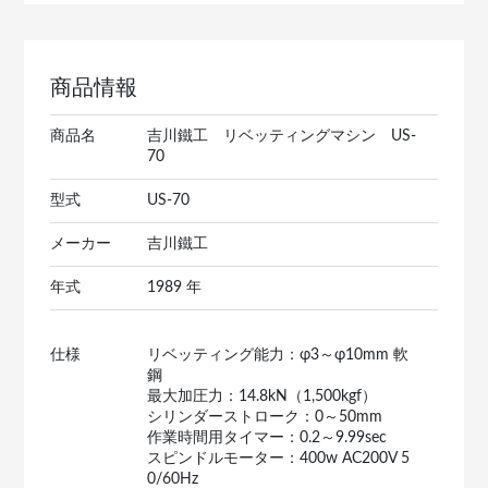
商品情報
商品名
吉川鐵工 リベッティングマシン US-
70
型式
US-70
メーカー
吉川鐵工
年式
1989 年
仕様
リベッティング能力：φ3～φ10mm 軟
鋼
最大加圧力：14.8kN（1,500kgf）
シリンダーストローク：0～50mm
作業時間用タイマー：0.2～9.99sec
スピンドルモーター：400w AC200V 5
0/60Hz