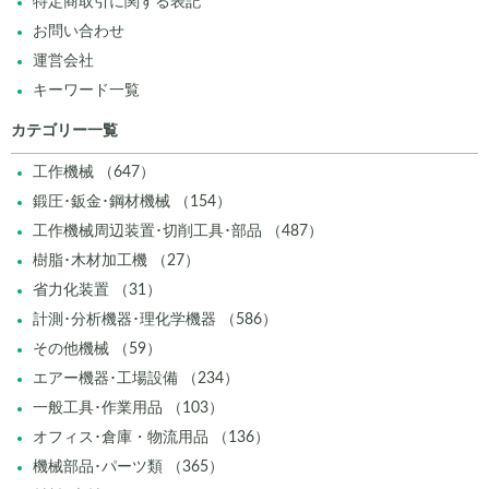
特定商取引に関する表記
お問い合わせ
運営会社
キーワード一覧
カテゴリー一覧
工作機械 （647）
鍛圧･鈑金･鋼材機械 （154）
工作機械周辺装置･切削工具･部品 （487）
樹脂･木材加工機 （27）
省力化装置 （31）
計測･分析機器･理化学機器 （586）
その他機械 （59）
エアー機器･工場設備 （234）
一般工具･作業用品 （103）
オフィス･倉庫・物流用品 （136）
機械部品･パーツ類 （365）