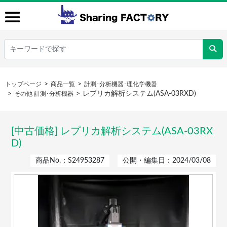
トップページ
商品一覧
計測･分析機器･理化学機器
レプリカ解析システム(ASA-03RXD)
その他 計測･分析機器
[中古価格] レプリカ解析システム(ASA-03RX
D)
商品No.：S24953287
公開・編集日：2024/03/08