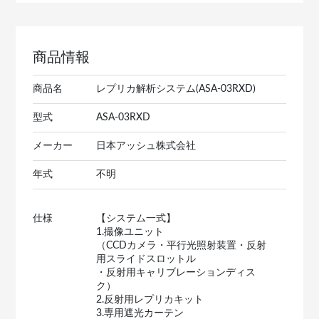
商品情報
商品名
レプリカ解析システム(ASA-03RXD)
型式
ASA-03RXD
メーカー
日本アッシュ株式会社
年式
不明
仕様
【システム一式】
1.撮像ユニット
（CCDカメラ・平行光照射装置・反射
用スライドスロットル
・反射用キャリブレーションディス
ク）
2.反射用レプリカキット
3.専用遮光カーテン