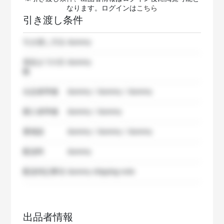
なります。ログインは
こちら
引き渡し条件
引き渡し方法
dummy
発送までの日
dummy
数
出品者準備
dummy / dummy / dummy
購入者準備
dummy / dummy
要相談
dummy / dummy / dummy
配送料
dummy
配送特記事項
dummy shipping note
出品者情報