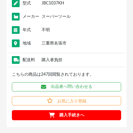
型式
JBC1037KH
メーカー
スーパーツール
年式
不明
地域
三重県名張市
配送料
購入者負担
こちらの商品は247回閲覧されております。
出品者へ問い合わせる
お気に入り登録
購入手続きへ