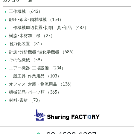
カテゴリー一覧
工作機械 （643）
鍛圧･鈑金･鋼材機械 （154）
工作機械周辺装置･切削工具･部品 （487）
樹脂･木材加工機 （27）
省力化装置 （31）
計測･分析機器･理化学機器 （586）
その他機械 （59）
エアー機器･工場設備 （234）
一般工具･作業用品 （103）
オフィス･倉庫・物流用品 （136）
機械部品･パーツ類 （365）
材料･素材 （70）