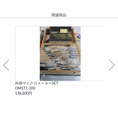
関連商品
外側マイクロメーターSET
ス
OMST1-300
不
138,600円
77,