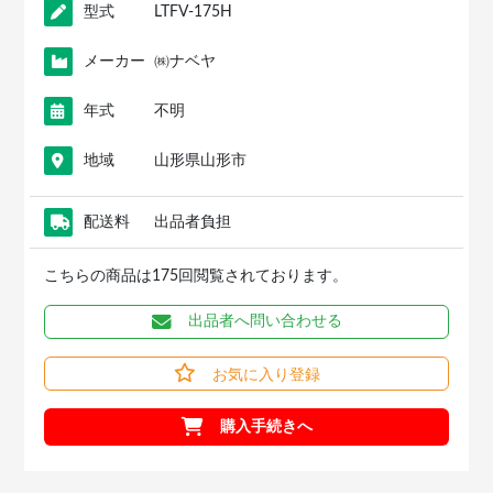
型式
LTFV-175H
メーカー
㈱ナベヤ
年式
不明
地域
山形県山形市
配送料
出品者負担
こちらの商品は175回閲覧されております。
出品者へ問い合わせる
お気に入り登録
購入手続きへ