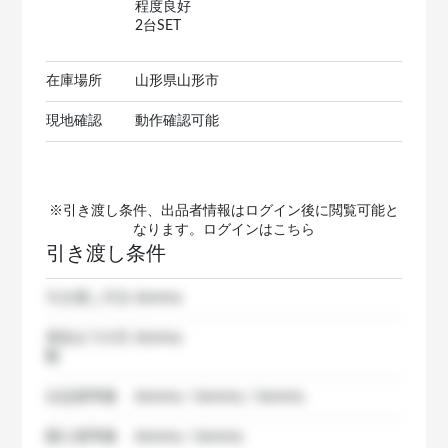
程度良好
2台SET
在庫場所
山形県山形市
現地確認
動作確認可能
※引き渡し条件、出品者情報はログイン後に閲覧可能と
なります。ログインは
こちら
引き渡し条件
引き渡し方法
dummy
発送までの日
dummy
数
出品者準備
dummy / dummy / dummy
購入者準備
dummy / dummy