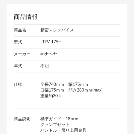
商品情報
商品名
精密マシンバイス
型式
LTFV-175H
メーカー
㈱ナベヤ
年式
不明
仕様
全長740ｍｍ 幅175ｍｍ
口幅175ｍｍ 開き280ｍｍ(max)
重量約30ｋ
商品説明
標準ガイド 18ｍｍ
クランプセット
ハンドル・吊り上用金具