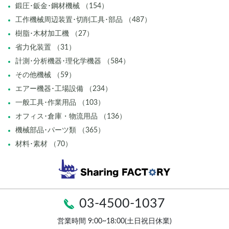
鍛圧･鈑金･鋼材機械 （154）
工作機械周辺装置･切削工具･部品 （487）
樹脂･木材加工機 （27）
省力化装置 （31）
計測･分析機器･理化学機器 （584）
その他機械 （59）
エアー機器･工場設備 （234）
一般工具･作業用品 （103）
オフィス･倉庫・物流用品 （136）
機械部品･パーツ類 （365）
材料･素材 （70）
03-4500-1037
営業時間 9:00~18:00(土日祝日休業)