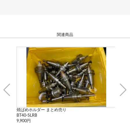
関連商品
焼ばめホルダー まとめ売り
二面
BT40-SLRB
HSK
9,900円
9,9