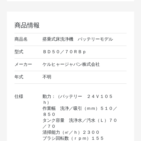
商品情報
商品名
搭乗式床洗浄機 バッテリーモデル
型式
ＢＤ５０／７０ＲＢｐ
メーカー
ケルヒャージャパン株式会社
年式
不明
仕様
動力：（バッテリー ２４Ｖ１０５
ｈ）
作業幅 洗浄／吸引（ｍｍ）５１０／
８５０
タンク容量 洗浄水／汚水（Ｌ）７０
／７０
清掃能力（㎡／ｈ）２３００
ブラシ回転数（ｒｐｍ）１５５