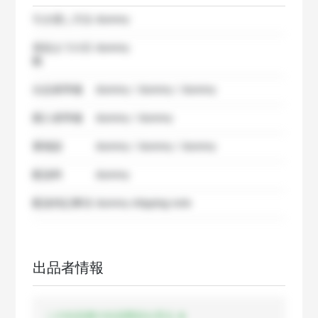
引き渡し方法
dummy
発送までの日
dummy
数
出品者準備
dummy / dummy / dummy
購入者準備
dummy / dummy
要相談
dummy / dummy / dummy
配送料
dummy
配送特記事項
dummy shipping note
出品者情報
この出品者の出品商品を見る