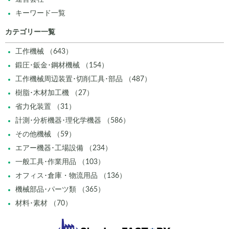
キーワード一覧
カテゴリー一覧
工作機械 （643）
鍛圧･鈑金･鋼材機械 （154）
工作機械周辺装置･切削工具･部品 （487）
樹脂･木材加工機 （27）
省力化装置 （31）
計測･分析機器･理化学機器 （586）
その他機械 （59）
エアー機器･工場設備 （234）
一般工具･作業用品 （103）
オフィス･倉庫・物流用品 （136）
機械部品･パーツ類 （365）
材料･素材 （70）