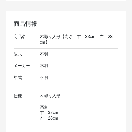
商品情報
商品名
木彫り人形【高さ：右 33cm 左 28
cm】
型式
不明
メーカー
不明
年式
不明
仕様
木彫り人形
高さ
右：33cm
左：28cm