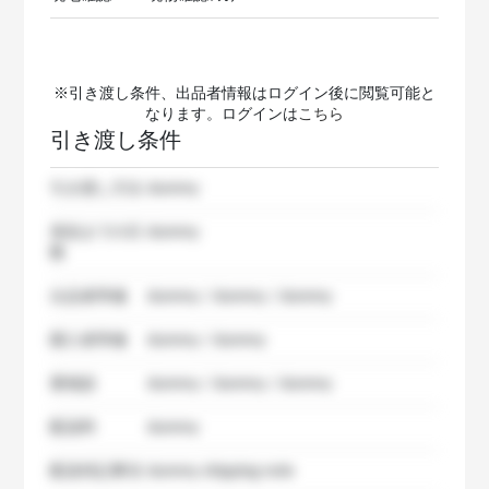
※引き渡し条件、出品者情報はログイン後に閲覧可能と
なります。ログインは
こちら
引き渡し条件
引き渡し方法
dummy
発送までの日
dummy
数
出品者準備
dummy / dummy / dummy
購入者準備
dummy / dummy
要相談
dummy / dummy / dummy
配送料
dummy
配送特記事項
dummy shipping note