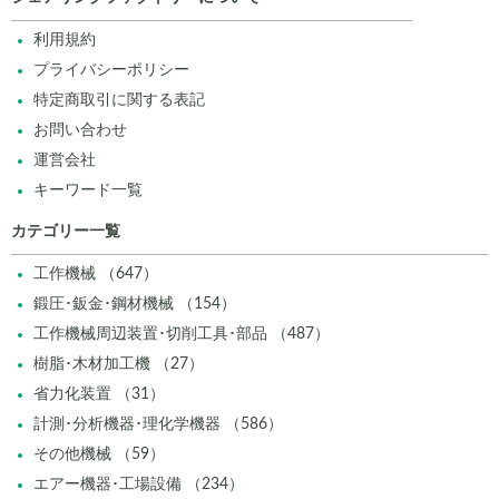
利用規約
プライバシーポリシー
特定商取引に関する表記
お問い合わせ
運営会社
キーワード一覧
カテゴリー一覧
工作機械 （647）
鍛圧･鈑金･鋼材機械 （154）
工作機械周辺装置･切削工具･部品 （487）
樹脂･木材加工機 （27）
省力化装置 （31）
計測･分析機器･理化学機器 （586）
その他機械 （59）
エアー機器･工場設備 （234）