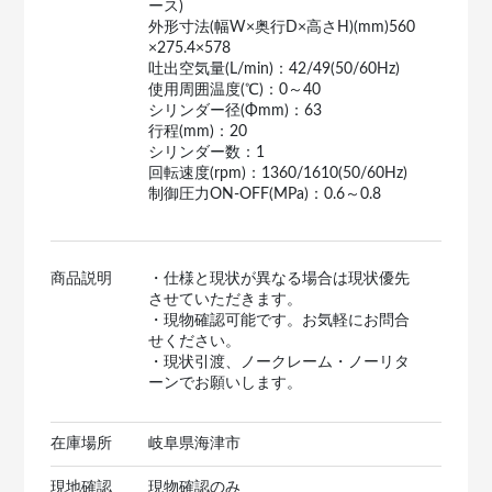
ース)
外形寸法(幅W×奥行D×高さH)(mm)560
×275.4×578
吐出空気量(L/min)：42/49(50/60Hz)
使用周囲温度(℃)：0～40
シリンダー径(Φmm)：63
行程(mm)：20
シリンダー数：1
回転速度(rpm)：1360/1610(50/60Hz)
制御圧力ON-OFF(MPa)：0.6～0.8
商品説明
・仕様と現状が異なる場合は現状優先
させていただきます。
・現物確認可能です。お気軽にお問合
せください。
・現状引渡、ノークレーム・ノーリタ
ーンでお願いします。
在庫場所
岐阜県海津市
現地確認
現物確認のみ