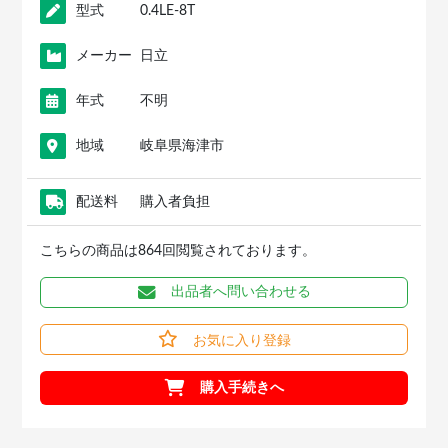
型式
0.4LE-8T
メーカー
日立
年式
不明
地域
岐阜県海津市
配送料
購入者負担
こちらの商品は864回閲覧されております。
出品者へ問い合わせる
お気に入り登録
購入手続きへ