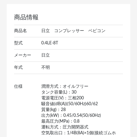
商品情報
商品名
日立 コンプレッサー ベビコン
型式
0.4LE-8T
メーカー
日立
年式
不明
仕様
潤滑方式：オイルフリー
タンク容量(L)：30
電源電圧(V)：三相200
騒音値(dB(A))(50/60Hz)60/62
質量(kg)：28
出力(kW)：0.45/0.54(50/60Hz)
最高圧力(MPa)：0.8
運転方式：圧力開閉器式
空気取出口：1/4B(8A)×1個(接続ゴムホ