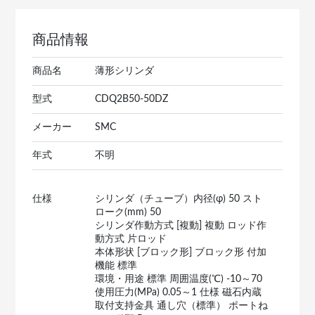
商品情報
商品名
薄形シリンダ
型式
CDQ2B50-50DZ
メーカー
SMC
年式
不明
仕様
シリンダ（チューブ）内径(φ) 50 スト
ローク(mm) 50
シリンダ作動方式 [複動] 複動 ロッド作
動方式 片ロッド
本体形状 [ブロック形] ブロック形 付加
機能 標準
環境・用途 標準 周囲温度(℃) -10～70
使用圧力(MPa) 0.05～1 仕様 磁石内蔵
取付支持金具 通し穴（標準） ポートね