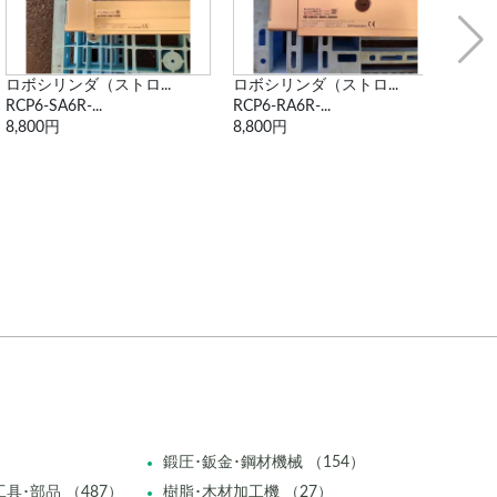
ロボシリンダ（ストロ...
ロボシリンダ（ストロ...
シリ
RCP6-RA6R-...
RCP6-RA6R-...
CDM
8,800円
8,800円
1,65
鍛圧･鈑金･鋼材機械 （154）
具･部品 （487）
樹脂･木材加工機 （27）