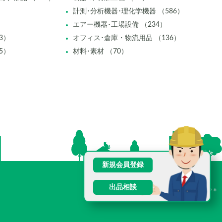
計測･分析機器･理化学機器 （586）
エアー機器･工場設備 （234）
3）
オフィス･倉庫・物流用品 （136）
5）
材料･素材 （70）
新規会員登録
出品相談
V2.0.6