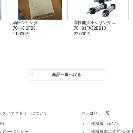
高性能油圧シリンダ ...
ロボシリンダ（ストロ...
70H81FA32BB10
RCP6-SA6R-...
22,000円
8,800円
商品一覧へ戻る
ングファクトリーについて
カテゴリー一覧
約
工作機械 （647）
バシーポリシー
工作機械周辺装置･切削工