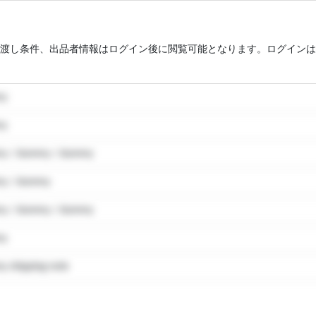
渡し条件、出品者情報はログイン後に閲覧可能となります。ログインは
my
my
y / dummy / dummy
y / dummy
y / dummy / dummy
my
 shipping note