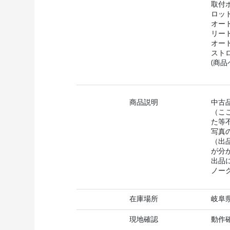
取付
ロッド
オート
リー
オー
スト
(商
商品説明
中古
（こ
た等
写真
（出
が分
出品
ノー
在庫場所
岐阜
現地確認
動作