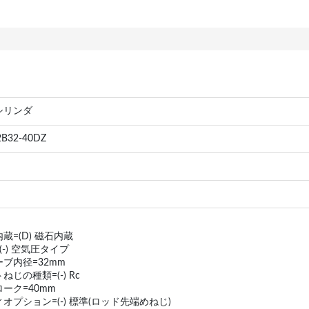
シリンダ
B32-40DZ
蔵=(D) 磁石内蔵
(-) 空気圧タイプ
ブ内径=32mm
ねじの種類=(-) Rc
ーク=40mm
オプション=(-) 標準(ロッド先端めねじ)