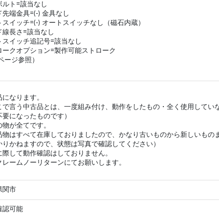
ボルト=該当なし
先端金具=(-) 金具なし
スイッチ=(-) オートスイッチなし（磁石内蔵）
ド線長さ=該当なし
トスイッチ追記号=該当なし
ロークオプション=製作可能ストローク
品ページ参照）
品になります。
こで言う中古品とは、一度組み付け、動作をしたもの・全く使用してい
不要になったものです）
の物が全てです。
品物はすべて在庫しておりましたので、かなり古いものから新しいもの
かりかねますので、状態は写真で確認してください）
に際して動作確認はしておりません。
クレームノーリターンにてお願いします。
県関市
確認可能