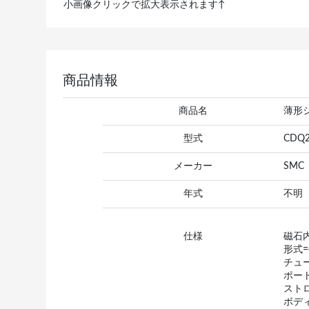
小画像クリックで拡大表示されます↑
商品情報
商品名
薄形
型式
CDQ2
メーカー
SMC
年式
不明
仕様
磁石内
形式=
チュー
ポート
ストロ
ボディ