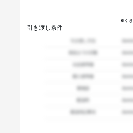
※引き
引き渡し条件
引き渡し方法
dum
発送までの日数
dum
出品者準備
dumm
購入者準備
dumm
要相談
dumm
配送料
dum
配送特記事項
dummy