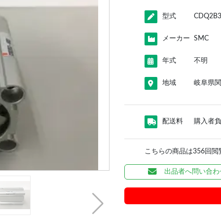
型式
CDQ2B3
メーカー
SMC
年式
不明
地域
岐阜県
配送料
購入者
こちらの商品は356回
出品者へ問い合わ