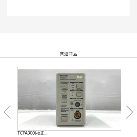
関連商品
WF1974 マルチ...
A