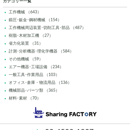
カテゴリー一覧
工作機械 （643）
鍛圧･鈑金･鋼材機械 （154）
工作機械周辺装置･切削工具･部品 （487）
樹脂･木材加工機 （27）
省力化装置 （31）
計測･分析機器･理化学機器 （584）
その他機械 （59）
エアー機器･工場設備 （234）
一般工具･作業用品 （103）
オフィス･倉庫・物流用品 （136）
機械部品･パーツ類 （365）
材料･素材 （70）