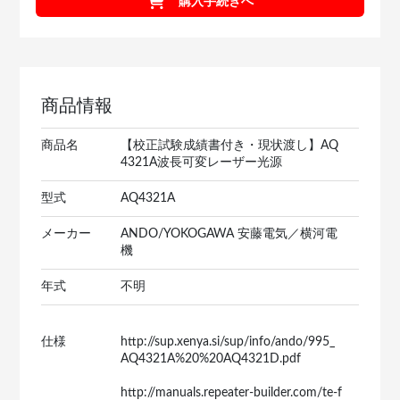
購入手続きへ
商品情報
商品名
【校正試験成績書付き・現状渡し】AQ
4321A波長可変レーザー光源
型式
AQ4321A
メーカー
ANDO/YOKOGAWA 安藤電気／横河電
機
年式
不明
仕様
http://sup.xenya.si/sup/info/ando/995_
AQ4321A%20%20AQ4321D.pdf
http://manuals.repeater-builder.com/te-f