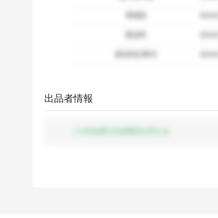
要相談
dumm
配送料
dum
配送特記事項
dummy
出品者情報
この出品者の出品商品を見る