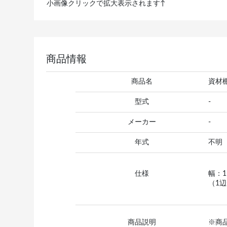
小画像クリックで拡大表示されます↑
商品情報
商品名
資材
型式
-
メーカー
-
年式
不明
仕様
幅：1
（1辺
商品説明
※商