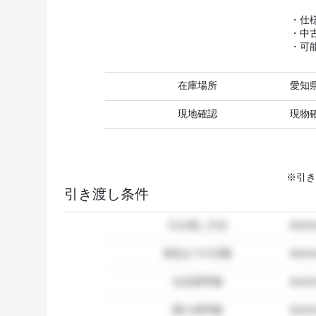
・仕
・中
・可
在庫場所
愛知
現地確認
現物
※引き
引き渡し条件
引き渡し方法
dum
発送までの日数
dum
出品者準備
dumm
購入者準備
dumm