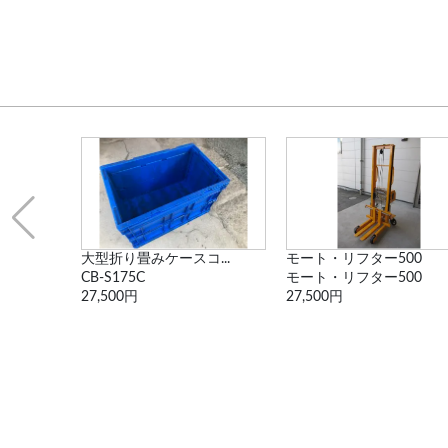
...
モート・リフター500
電動旋回式ポスト型ジ...
モート・リフター500
PJE-0.49
27,500円
330,000円