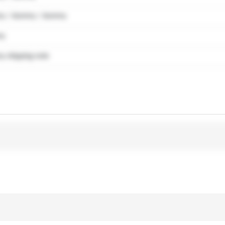
y / dummy / dummy
my
 shipping note