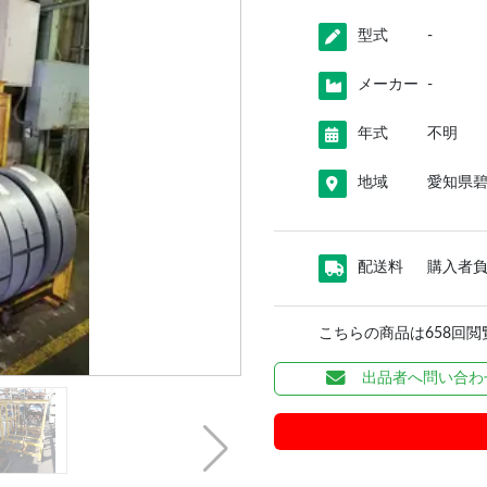
型式
-
メーカー
-
年式
不明
地域
愛知県
配送料
購入者
こちらの商品は658回
出品者へ問い合わ