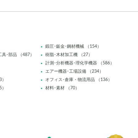
鍛圧･鈑金･鋼材機械 （154）
具･部品 （487）
樹脂･木材加工機 （27）
計測･分析機器･理化学機器 （586）
エアー機器･工場設備 （234）
3）
オフィス･倉庫・物流用品 （136）
5）
材料･素材 （70）