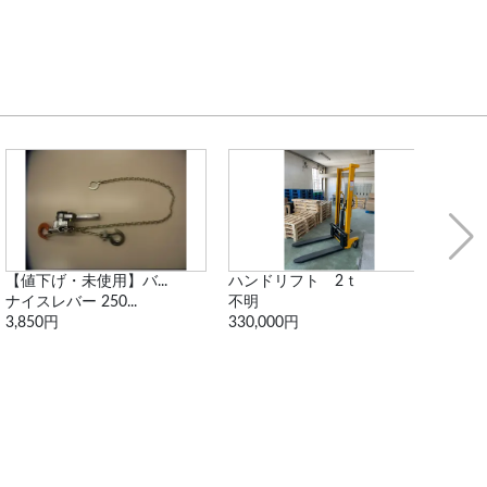
ハンドリフト 2ｔ
スペシャルワゴン
【値
不明
SPU-2T1
202
330,000円
2,200円
49,