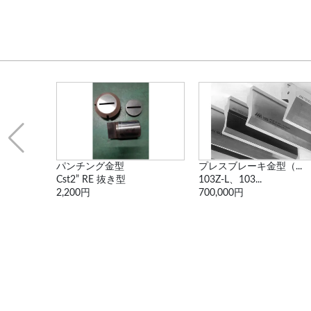
...
パンチング金型
プレスブレーキ金型（...
Cst2” RE 抜き型
103Z-L、103...
2,200円
700,000円