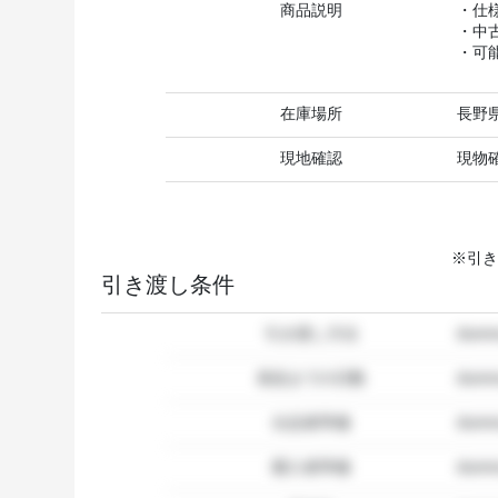
商品説明
・仕
・中
・可
在庫場所
長野
現地確認
現物
※引き
引き渡し条件
引き渡し方法
dum
発送までの日数
dum
出品者準備
dumm
購入者準備
dumm