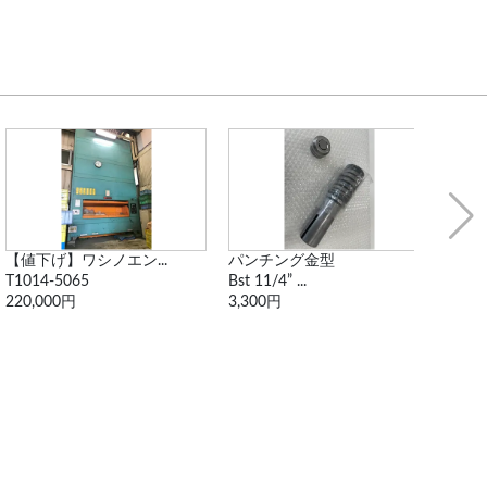
【値下げ】ワシノエン...
パンチング金型
パン
T1014-5065
Bst 11/4” ...
Dst31
220,000円
3,300円
2,20