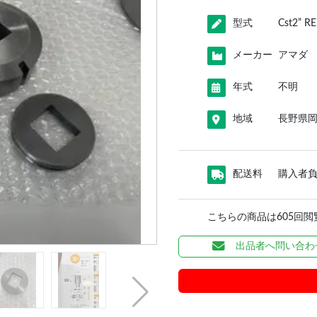
型式
Cst2” 
メーカー
アマダ
年式
不明
地域
長野県
配送料
購入者
こちらの商品は605回
出品者へ問い合わ