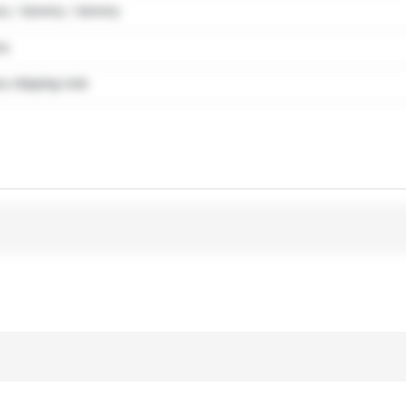
y / dummy / dummy
my
 shipping note