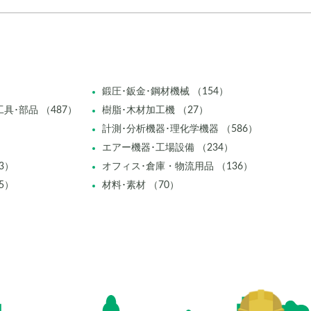
鍛圧･鈑金･鋼材機械 （154）
具･部品 （487）
樹脂･木材加工機 （27）
計測･分析機器･理化学機器 （586）
エアー機器･工場設備 （234）
3）
オフィス･倉庫・物流用品 （136）
5）
材料･素材 （70）