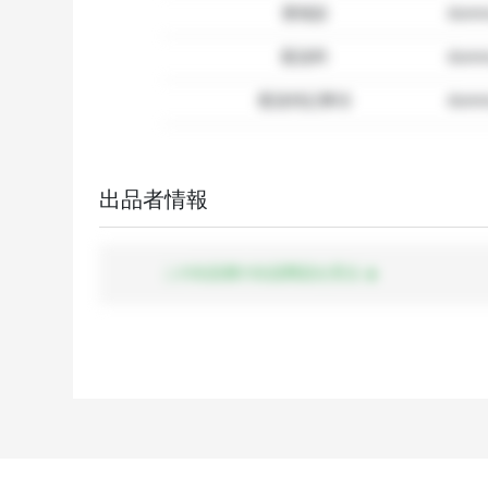
要相談
dumm
配送料
dum
配送特記事項
dummy
出品者情報
この出品者の出品商品を見る