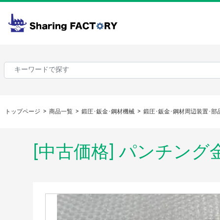
トップページ
商品一覧
鍛圧･鈑金･鋼材機械
鍛圧･鈑金･鋼材周辺装置･部
[中古価格] パンチング