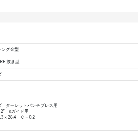
チング金型
” RE 抜き型
ダ
ダ ターレットパンチプレス用
 2” αガイド用
5.3ｘ28.4 Ｃ＝0.2