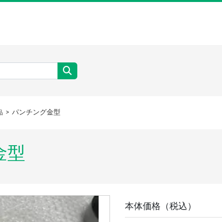
パンチング金型
品
金型
本体価格（税込）