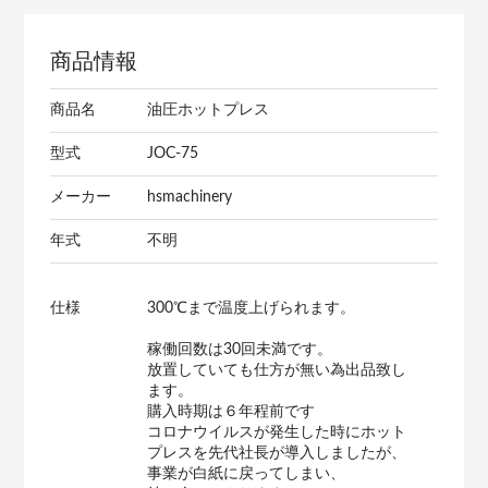
商品情報
商品名
油圧ホットプレス
型式
JOC-75
メーカー
hsmachinery
年式
不明
仕様
300℃まで温度上げられます。
稼働回数は30回未満です。
放置していても仕方が無い為出品致し
ます。
購入時期は６年程前です
コロナウイルスが発生した時にホット
プレスを先代社長が導入しましたが、
事業が白紙に戻ってしまい、