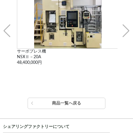
冷間成形用油圧プレス
C型
NCH-300
HMP
1,430,000円
55,
商品一覧へ戻る
シェアリングファクトリーについて