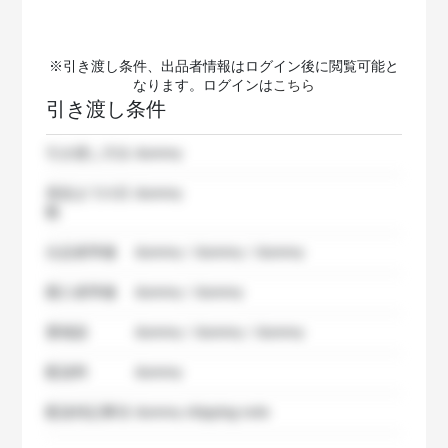
※引き渡し条件、出品者情報はログイン後に閲覧可能と
なります。ログインは
こちら
引き渡し条件
引き渡し方法
dummy
発送までの日
dummy
数
出品者準備
dummy / dummy / dummy
購入者準備
dummy / dummy
要相談
dummy / dummy / dummy
配送料
dummy
配送特記事項
dummy shipping note