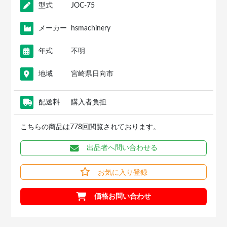
型式
JOC-75
メーカー
hsmachinery
年式
不明
地域
宮崎県日向市
配送料
購入者負担
こちらの商品は778回閲覧されております。
出品者へ問い合わせる
お気に入り登録
価格お問い合わせ