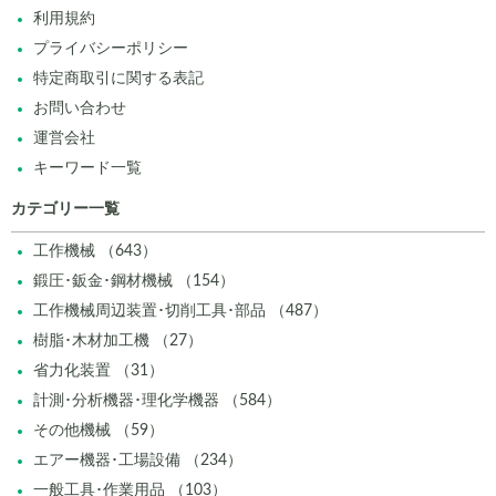
利用規約
プライバシーポリシー
特定商取引に関する表記
お問い合わせ
運営会社
キーワード一覧
カテゴリー一覧
工作機械 （643）
鍛圧･鈑金･鋼材機械 （154）
工作機械周辺装置･切削工具･部品 （487）
樹脂･木材加工機 （27）
省力化装置 （31）
計測･分析機器･理化学機器 （584）
その他機械 （59）
エアー機器･工場設備 （234）
一般工具･作業用品 （103）