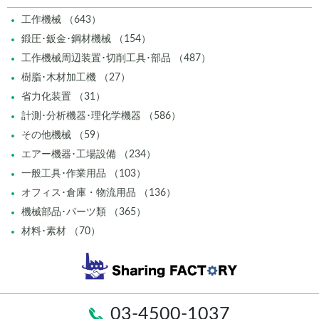
工作機械 （643）
鍛圧･鈑金･鋼材機械 （154）
工作機械周辺装置･切削工具･部品 （487）
樹脂･木材加工機 （27）
省力化装置 （31）
計測･分析機器･理化学機器 （586）
その他機械 （59）
エアー機器･工場設備 （234）
一般工具･作業用品 （103）
オフィス･倉庫・物流用品 （136）
機械部品･パーツ類 （365）
材料･素材 （70）
03-4500-1037