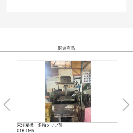
関連商品
東洋精機 多軸タップ盤
KI
01B-TMS
KRT