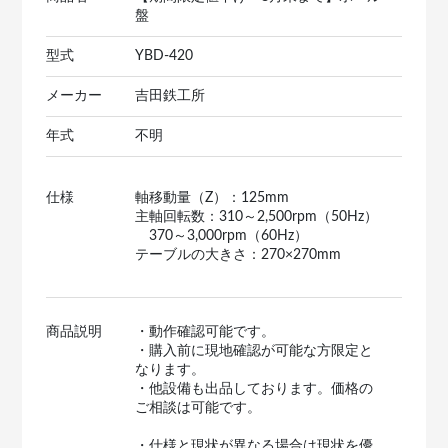
盤
型式
YBD-420
メーカー
吉田鉄工所
年式
不明
仕様
軸移動量（Z）：125mm
主軸回転数：310～2,500rpm（50Hz）
370～3,000rpm（60Hz）
テーブルの大きさ：270×270mm
商品説明
・動作確認可能です。
・購入前に現地確認が可能な方限定と
なります。
・他設備も出品しております。価格の
ご相談は可能です。
・仕様と現状が異なる場合は現状を優