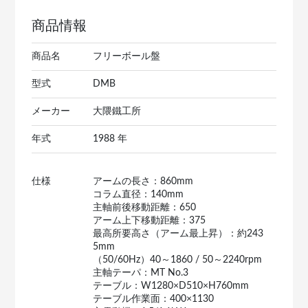
商品情報
商品名
フリーボール盤
型式
DMB
メーカー
大隈鐵工所
年式
1988 年
仕様
アームの長さ：860mm
コラム直径：140mm
主軸前後移動距離：650
アーム上下移動距離：375
最高所要高さ（アーム最上昇）：約243
5mm
（50/60Hz）40～1860 / 50～2240rpm
主軸テーパ：MT No.3
テーブル：W1280×D510×H760mm
テーブル作業面：400×1130