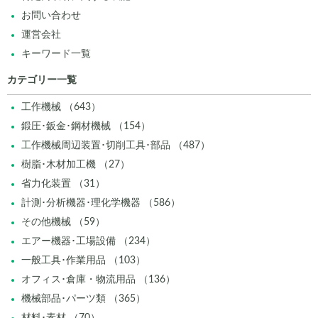
お問い合わせ
運営会社
キーワード一覧
カテゴリー一覧
工作機械 （643）
鍛圧･鈑金･鋼材機械 （154）
工作機械周辺装置･切削工具･部品 （487）
樹脂･木材加工機 （27）
省力化装置 （31）
計測･分析機器･理化学機器 （586）
その他機械 （59）
エアー機器･工場設備 （234）
一般工具･作業用品 （103）
オフィス･倉庫・物流用品 （136）
機械部品･パーツ類 （365）
材料･素材 （70）