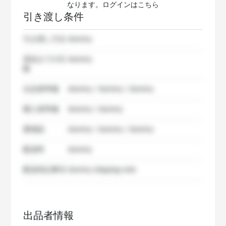
なります。ログインは
こちら
引き渡し条件
引き渡し方法
dummy
発送までの日
dummy
数
出品者準備
dummy / dummy / dummy
購入者準備
dummy / dummy
要相談
dummy / dummy / dummy
配送料
dummy
配送特記事項
dummy shipping note
出品者情報