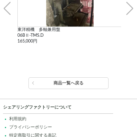
東洋精機 多軸兼用盤
東
06BⅡ-TMS.D
01B
165,000円
165
商品一覧へ戻る
シェアリングファクトリーについて
利用規約
プライバシーポリシー
特定商取引に関する表記