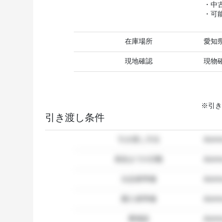
・中
・可
在庫場所
愛知
現地確認
現物
※引き
引き渡し条件
引き渡し方法
dum
発送までの日数
dum
出品者準備
dumm
購入者準備
dumm
要相談
dumm