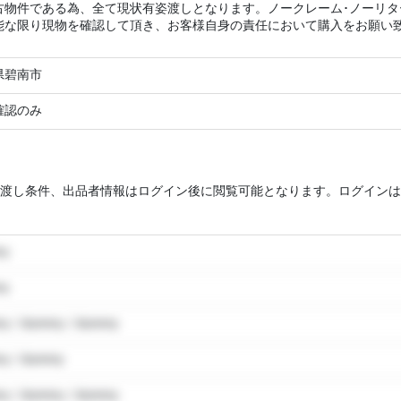
古物件である為、全て現状有姿渡しとなります。ノークレーム･ノーリ
能な限り現物を確認して頂き、お客様自身の責任において購入をお願い
県碧南市
確認のみ
渡し条件、出品者情報はログイン後に閲覧可能となります。ログインは
my
my
y / dummy / dummy
y / dummy
y / dummy / dummy