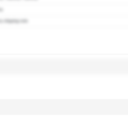
my
 shipping note