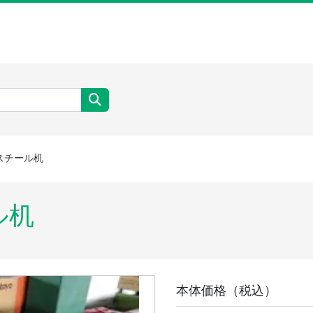
スチール机
ル机
本体価格（税込）