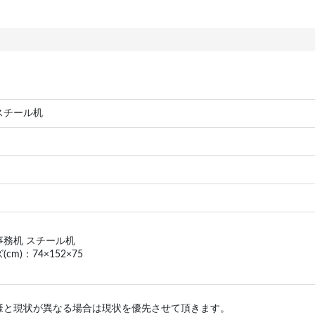
スチール机
事務机 スチール机
cm)：74×152×75
様と現状が異なる場合は現状を優先させて頂きます。