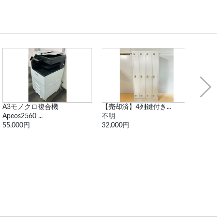
A3モノクロ複合機
【売却済】4列鍵付き...
【値
Apeos2560 ...
不明
FLR1
55,000円
32,000円
4,18