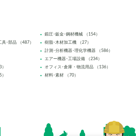
鍛圧･鈑金･鋼材機械 （154）
具･部品 （487）
樹脂･木材加工機 （27）
計測･分析機器･理化学機器 （586）
エアー機器･工場設備 （234）
3）
オフィス･倉庫・物流用品 （136）
5）
材料･素材 （70）