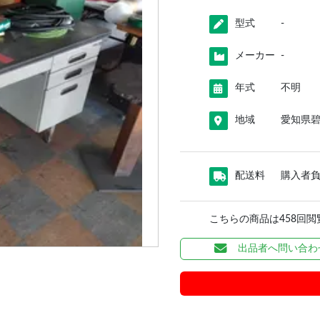
型式
-
メーカー
-
年式
不明
地域
愛知県
配送料
購入者
こちらの商品は458回
出品者へ問い合わ