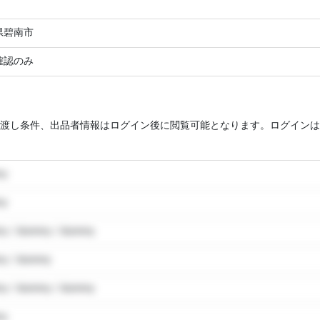
県碧南市
確認のみ
渡し条件、出品者情報はログイン後に閲覧可能となります。ログインは
my
my
y / dummy / dummy
y / dummy
y / dummy / dummy
my