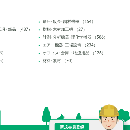
鍛圧･鈑金･鋼材機械 （154）
具･部品 （487）
樹脂･木材加工機 （27）
計測･分析機器･理化学機器 （586）
エアー機器･工場設備 （234）
3）
オフィス･倉庫・物流用品 （136）
5）
材料･素材 （70）
新規会員登録