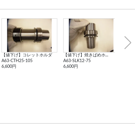
【値下げ】焼きばめホ...
【再値下げ】データワ...
●ドリ
A63-SLK12-75
A 63-DTA7-105
不明
6,600円
11,000円
6,60