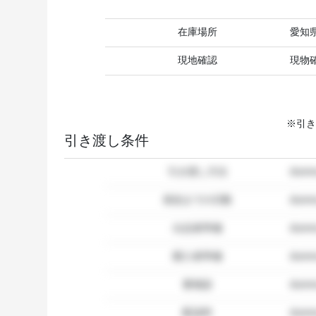
在庫場所
愛知
現地確認
現物
※引き
引き渡し条件
引き渡し方法
dum
発送までの日数
dum
出品者準備
dumm
購入者準備
dumm
要相談
dumm
配送料
dum