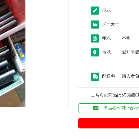
型式
-
メーカー
-
年式
不明
地域
愛知県
配送料
購入者
こちらの商品は503回
出品者へ問い合わ