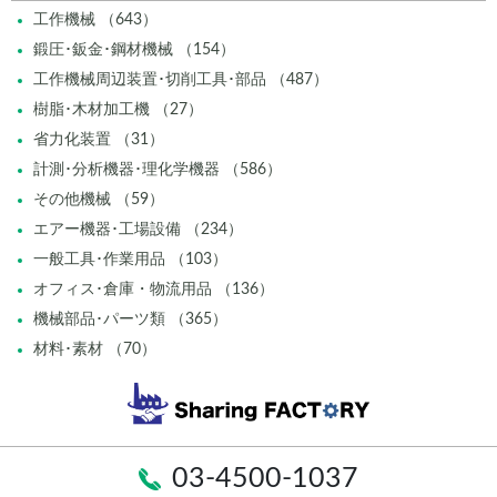
工作機械 （643）
鍛圧･鈑金･鋼材機械 （154）
工作機械周辺装置･切削工具･部品 （487）
樹脂･木材加工機 （27）
省力化装置 （31）
計測･分析機器･理化学機器 （586）
その他機械 （59）
エアー機器･工場設備 （234）
一般工具･作業用品 （103）
オフィス･倉庫・物流用品 （136）
機械部品･パーツ類 （365）
材料･素材 （70）
03-4500-1037