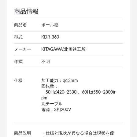
商品情報
商品名
ボール盤
型式
KDR-360
メーカー
KITAGAWA(北川鉄工所)
年式
不明
仕様
加工能力：φ13mm
回転数：
50Hz(420~2330)、60Hz(550~2800)r
pm
丸テーブル
電源：3相200V
商品説明
・仕様と現状が異なる場合は現状を優