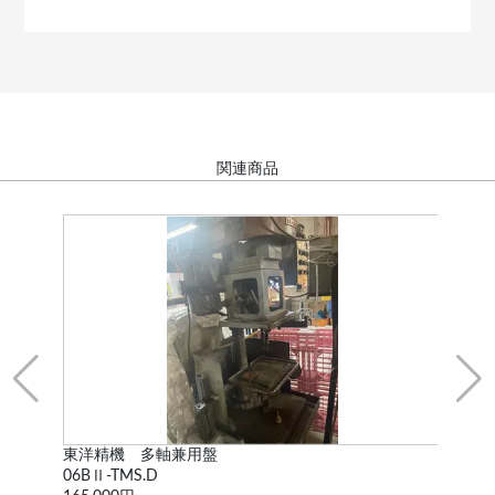
関連商品
東洋精機 多軸兼用盤
東
06BⅡ-TMS.D
01B