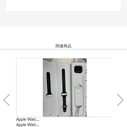
関連商品
Apple Watc...
ド
Apple Watc...
mod