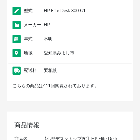
型式
HP Elite Desk 800 G1
メーカー
HP
年式
不明
地域
愛知県みよし市
配送料
要相談
こちらの商品は411回閲覧されております。
商品情報
商品名
【小型デスクトップPC】HP Elite Desk