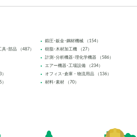
鍛圧･鈑金･鋼材機械 （154）
具･部品 （487）
樹脂･木材加工機 （27）
計測･分析機器･理化学機器 （586）
エアー機器･工場設備 （234）
3）
オフィス･倉庫・物流用品 （136）
5）
材料･素材 （70）