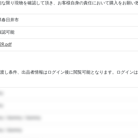
能な限り現物を確認して頂き、お客様自身の責任において購入をお願い
県春日井市
確認可能
2R.pdf
渡し条件、出品者情報はログイン後に閲覧可能となります。ログインは
my
my
y / dummy / dummy
y / dummy