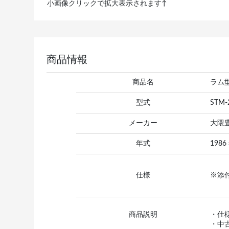
小画像クリックで拡大表示されます↑
商品情報
商品名
ラム
型式
STM-
メーカー
大隈
年式
1986
仕様
※添
商品説明
・仕
・中