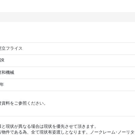
型立フライス
2R
豊和機械
 年
付資料をご参照ください。
様と現状が異なる場合は現状を優先させて頂きます。
古物件である為、全て現状有姿渡しとなります。ノークレーム･ノーリ