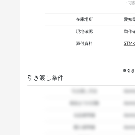
・可
在庫場所
愛知
現地確認
動作
添付資料
STM-
※引き
引き渡し条件
引き渡し方法
dum
発送までの日数
dum
出品者準備
dumm
購入者準備
dumm