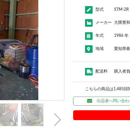
型式
STM-2R
メーカー
大隈豊
年式
1986 年
地域
愛知県
配送料
購入者
こちらの商品は1,485
出品者へ問い合わ