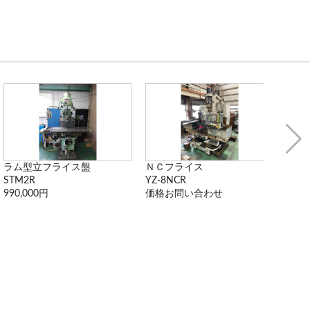
ＮＣフライス
横中ぐり盤（ 大幅値...
YZ-8NCR
B-100RD
M
価格お問い合わせ
110,000円
9