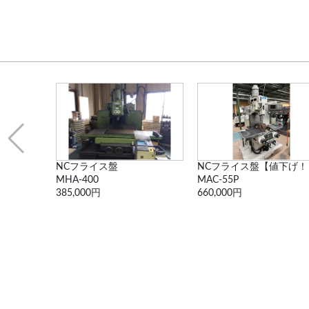
NCフライス盤【値下げ！】
NC多頭フライス盤
MAC-55P
VNC90-8軸
660,000円
550,000円