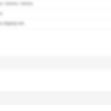
y / dummy / dummy
my
 shipping note