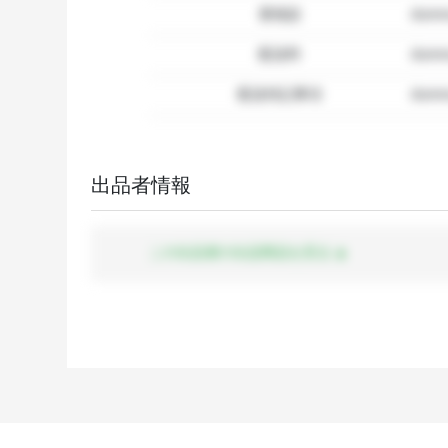
要相談
dumm
配送料
dum
配送特記事項
dummy
出品者情報
この出品者の出品商品を見る