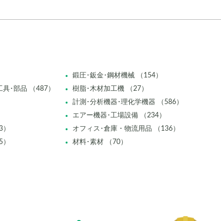
鍛圧･鈑金･鋼材機械 （154）
具･部品 （487）
樹脂･木材加工機 （27）
計測･分析機器･理化学機器 （586）
エアー機器･工場設備 （234）
3）
オフィス･倉庫・物流用品 （136）
5）
材料･素材 （70）