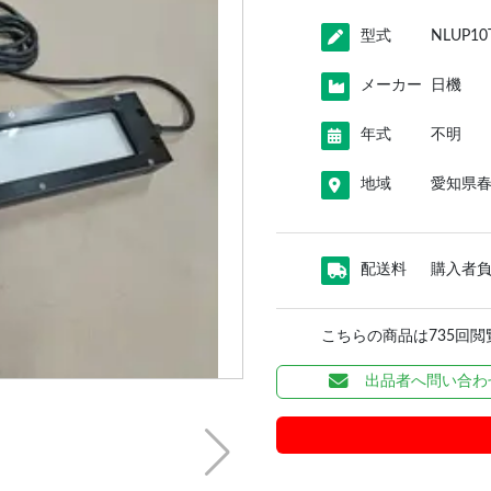
型式
NLUP10
メーカー
日機
年式
不明
地域
愛知県
配送料
購入者
こちらの商品は735回
出品者へ問い合わ