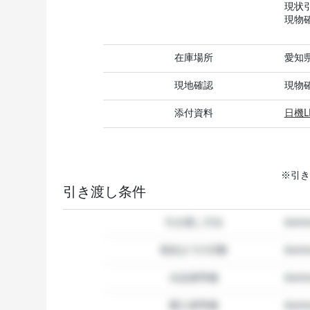
現状
現物
在庫場所
愛知
現地確認
現物
添付資料
日機L
※引き
引き渡し条件
引き渡し方法
dum
発送までの日数
dum
出品者準備
dumm
購入者準備
dumm