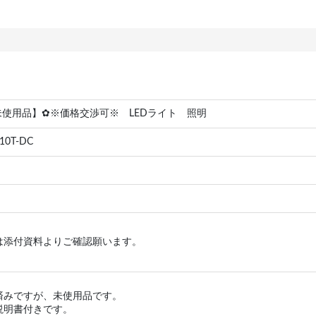
未使用品】✿※価格交渉可※ LEDライト 照明
10T-DC
は添付資料よりご確認願います。
済みですが、未使用品です。
説明書付きです。