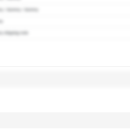
y / dummy / dummy
my
 shipping note