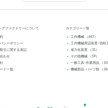
ングファクトリーについて
カテゴリー一覧
約
工作機械 （647）
バシーポリシー
工作機械周辺装置･切削工
取引に関する表記
省力化装置 （31）
合わせ
その他機械 （59）
社
一般工具･作業用品 （10
ード一覧
機械部品･パーツ類 （36