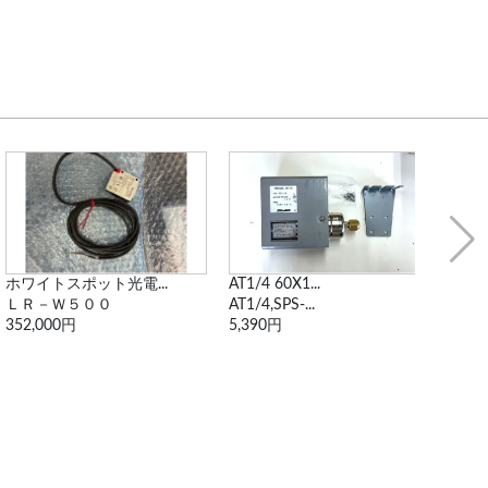
ホワイトスポット光電...
AT1/4 60X1...
AS42
ＬＲ－Ｗ５００
AT1/4,SPS-...
AS42
352,000円
5,390円
5,28