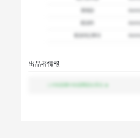
要相談
dumm
配送料
dum
配送特記事項
dummy
出品者情報
この出品者の出品商品を見る