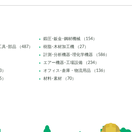
鍛圧･鈑金･鋼材機械 （154）
具･部品 （487）
樹脂･木材加工機 （27）
計測･分析機器･理化学機器 （586）
エアー機器･工場設備 （234）
3）
オフィス･倉庫・物流用品 （136）
5）
材料･素材 （70）