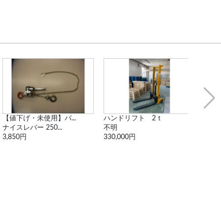
ハンドリフト 2ｔ
スペシャルワゴン
【
不明
SPU-2T1
20
330,000円
2,200円
49