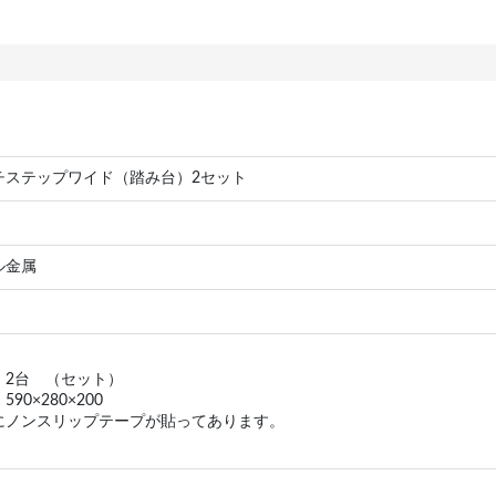
チステップワイド（踏み台）2セット
ル金属
：2台 （セット）
90×280×200
にノンスリップテープが貼ってあります。