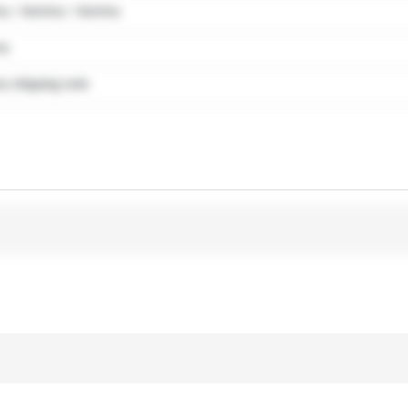
y / dummy / dummy
my
 shipping note