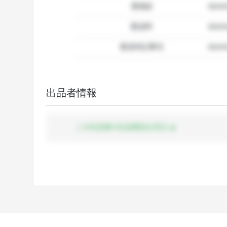
要相談
dumm
配送料
dum
配送特記事項
dummy
出品者情報
この出品者の出品商品を見る