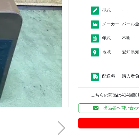
型式
-
メーカー
パール
年式
不明
地域
愛知県
配送料
購入者
こちらの商品は414回
出品者へ問い合わ