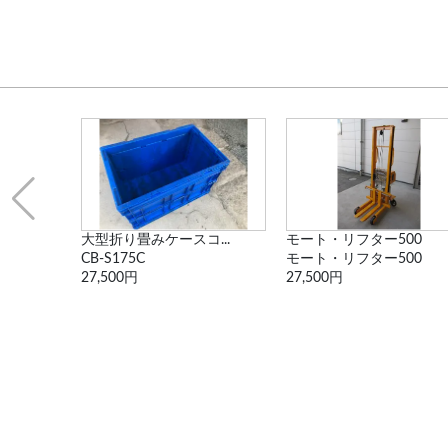
コ...
モート・リフター500
電動旋回式ポスト型ジ..
モート・リフター500
PJE-0.49
27,500円
330,000円