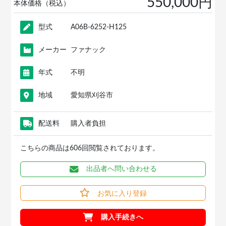
550,000円
本体価格（税込）
型式
A06B-6252-H125
メーカー
ファナック
年式
不明
地域
愛知県刈谷市
配送料
購入者負担
こちらの商品は606回閲覧されております。
出品者へ問い合わせる
お気に入り登録
購入手続きへ