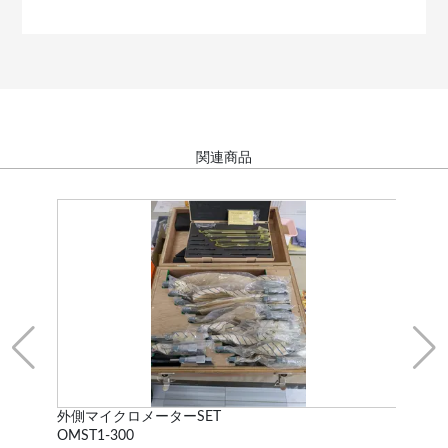
関連商品
外側マイクロメーターSET
ス
OMST1-300
不