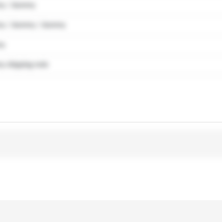
y / dummy
y / dummy / dummy
my
 shipping note