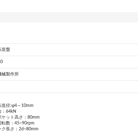
転造盤
30
機械製作所
造径:φ4～10mm
：64kN
ポケット高さ：80mm
転数：45~90rpm
ク長さ：2d~80mm