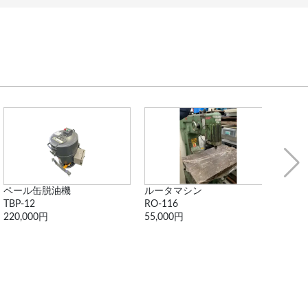
ペール缶脱油機
ルータマシン
ROK
TBP-12
RO-116
RS-1
220,000円
55,000円
11,0