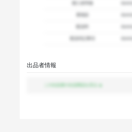
購入者準備
dumm
要相談
dumm
配送料
dum
配送特記事項
dummy
出品者情報
この出品者の出品商品を見る