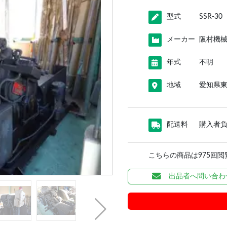
型式
SSR-30
メーカー
阪村機
年式
不明
地域
愛知県
配送料
購入者
こちらの商品は975回
出品者へ問い合わ