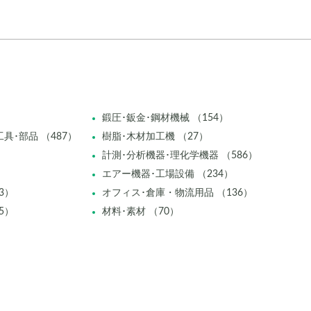
鍛圧･鈑金･鋼材機械 （154）
具･部品 （487）
樹脂･木材加工機 （27）
計測･分析機器･理化学機器 （586）
エアー機器･工場設備 （234）
3）
オフィス･倉庫・物流用品 （136）
5）
材料･素材 （70）