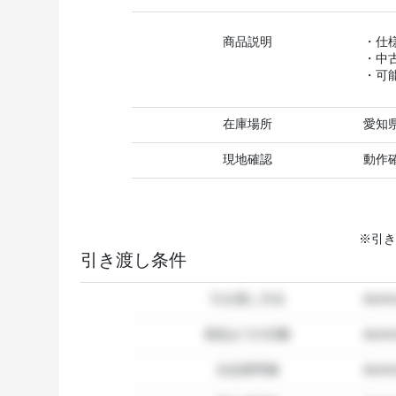
商品説明
・仕
・中
・可
在庫場所
愛知
現地確認
動作
※引き
引き渡し条件
引き渡し方法
dum
発送までの日数
dum
出品者準備
dumm