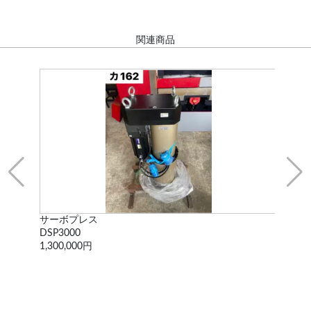
関連商品
サーボプレス
単
DSP3000
OM-
1,300,000円
330