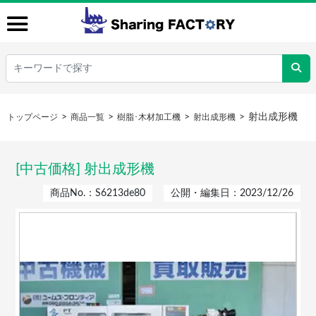
射出成形機
トップページ
商品一覧
樹脂･木材加工機
射出成形機
[中古価格] 射出成形機
商品No.：S6213de80
公開・編集日：2023/12/26