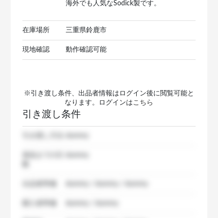
海外でも人気なSodick製です。
在庫場所
三重県鈴鹿市
現地確認
動作確認可能
※引き渡し条件、出品者情報はログイン後に閲覧可能と
なります。ログインは
こちら
引き渡し条件
引き渡し方法
dummy
発送までの日
dummy
数
出品者準備
dummy / dummy / dummy
購入者準備
dummy / dummy