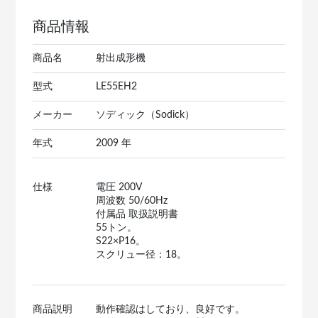
商品情報
商品名
射出成形機
型式
LE55EH2
メーカー
ソディック（Sodick）
年式
2009 年
仕様
電圧 200V
周波数 50/60Hz
付属品 取扱説明書
55トン。
S22×P16。
スクリュー径：18。
商品説明
動作確認はしており、良好です。