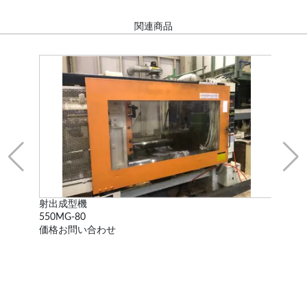
関連商品
射出成型機
射
550MG-80
LS-3
価格お問い合わせ
605