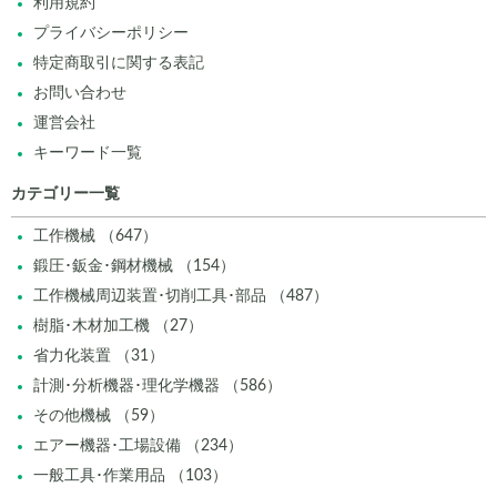
利用規約
プライバシーポリシー
特定商取引に関する表記
お問い合わせ
運営会社
キーワード一覧
カテゴリー一覧
工作機械 （647）
鍛圧･鈑金･鋼材機械 （154）
工作機械周辺装置･切削工具･部品 （487）
樹脂･木材加工機 （27）
省力化装置 （31）
計測･分析機器･理化学機器 （586）
その他機械 （59）
エアー機器･工場設備 （234）
一般工具･作業用品 （103）