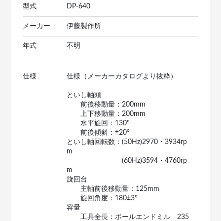
型式
DP-640
メーカー
伊藤製作所
年式
不明
仕様
仕様（メーカーカタログより抜粋）
といし軸頭
前後移動量：200mm
上下移動量：200mm
水平旋回：130°
前後傾斜：±20°
といし軸回転数：(50Hz)2970・3934rp
m
(60Hz)3594・4760rp
m
旋回台
主軸前後移動量：125mm
旋回角度：180±3°
容量
工具全長：ボールエンドミル 235