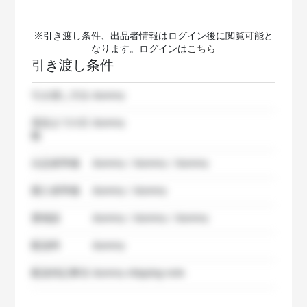
※引き渡し条件、出品者情報はログイン後に閲覧可能と
なります。ログインは
こちら
引き渡し条件
引き渡し方法
dummy
発送までの日
dummy
数
出品者準備
dummy / dummy / dummy
購入者準備
dummy / dummy
要相談
dummy / dummy / dummy
配送料
dummy
配送特記事項
dummy shipping note