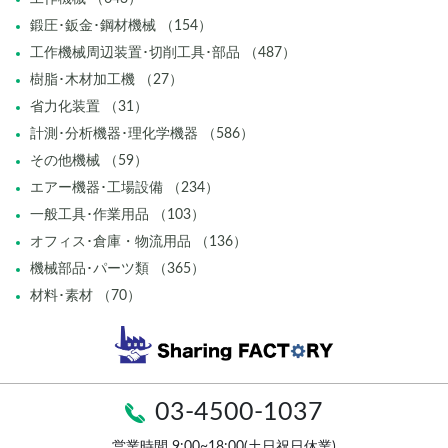
鍛圧･鈑金･鋼材機械 （154）
工作機械周辺装置･切削工具･部品 （487）
樹脂･木材加工機 （27）
省力化装置 （31）
計測･分析機器･理化学機器 （586）
その他機械 （59）
エアー機器･工場設備 （234）
一般工具･作業用品 （103）
オフィス･倉庫・物流用品 （136）
機械部品･パーツ類 （365）
材料･素材 （70）
03-4500-1037
営業時間 9:00~18:00(土日祝日休業)