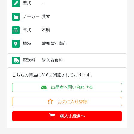
型式
-
メーカー
共立
年式
不明
地域
愛知県江南市
配送料
購入者負担
こちらの商品は616回閲覧されております。
出品者へ問い合わせる
お気に入り登録
購入手続きへ