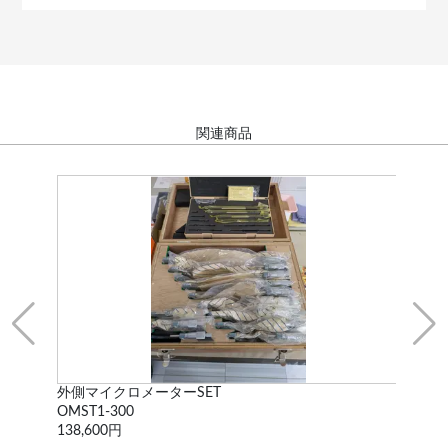
関連商品
外側マイクロメーターSET
ス
OMST1-300
不
138,600円
77,