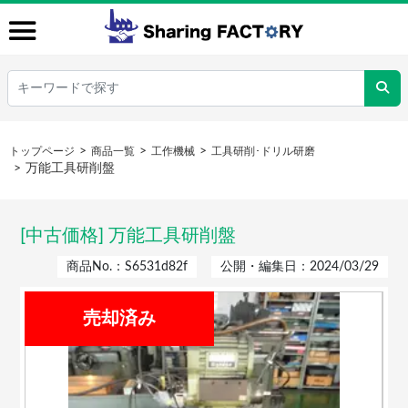
トップページ
商品一覧
工作機械
工具研削･ドリル研磨
万能工具研削盤
[中古価格] 万能工具研削盤
商品No.：S6531d82f
公開・編集日：2024/03/29
売却済み