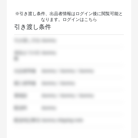
※引き渡し条件、出品者情報はログイン後に閲覧可能と
なります。ログインは
こちら
引き渡し条件
引き渡し方法
dummy
発送までの日
dummy
数
出品者準備
dummy / dummy / dummy
購入者準備
dummy / dummy
要相談
dummy / dummy / dummy
配送料
dummy
配送特記事項
dummy shipping note