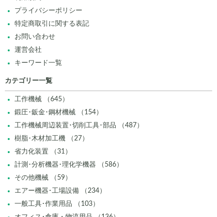
プライバシーポリシー
特定商取引に関する表記
お問い合わせ
運営会社
キーワード一覧
カテゴリー一覧
工作機械 （645）
鍛圧･鈑金･鋼材機械 （154）
工作機械周辺装置･切削工具･部品 （487）
樹脂･木材加工機 （27）
省力化装置 （31）
計測･分析機器･理化学機器 （586）
その他機械 （59）
エアー機器･工場設備 （234）
一般工具･作業用品 （103）
オフィス･倉庫・物流用品 （136）