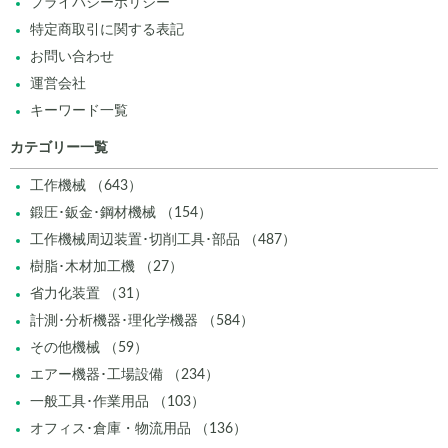
プライバシーポリシー
特定商取引に関する表記
お問い合わせ
運営会社
キーワード一覧
カテゴリー一覧
工作機械 （643）
鍛圧･鈑金･鋼材機械 （154）
工作機械周辺装置･切削工具･部品 （487）
樹脂･木材加工機 （27）
省力化装置 （31）
計測･分析機器･理化学機器 （584）
その他機械 （59）
エアー機器･工場設備 （234）
一般工具･作業用品 （103）
オフィス･倉庫・物流用品 （136）