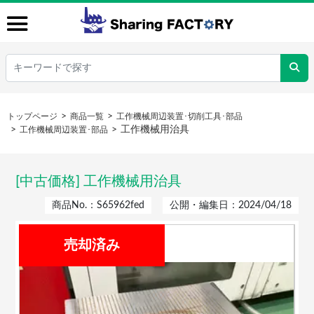
トップページ
商品一覧
工作機械周辺装置･切削工具･部品
工作機械用治具
工作機械周辺装置･部品
[中古価格] 工作機械用治具
商品No.：S65962fed
公開・編集日：2024/04/18
売却済み