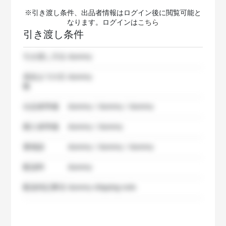
※引き渡し条件、出品者情報はログイン後に閲覧可能と
なります。ログインは
こちら
引き渡し条件
引き渡し方法
dummy
発送までの日
dummy
数
出品者準備
dummy / dummy / dummy
購入者準備
dummy / dummy
要相談
dummy / dummy / dummy
配送料
dummy
配送特記事項
dummy shipping note