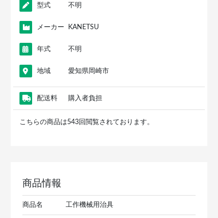
型式
不明
メーカー
KANETSU
年式
不明
地域
愛知県岡崎市
配送料
購入者負担
こちらの商品は543回閲覧されております。
商品情報
商品名
工作機械用治具