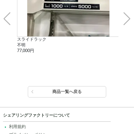
スライドラック
セ
不明
GCV
77,000円
302
商品一覧へ戻る
シェアリングファクトリーについて
利用規約