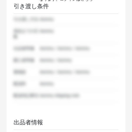
引き渡し条件
引き渡し方法
dummy
発送までの日
dummy
数
出品者準備
dummy / dummy / dummy
購入者準備
dummy / dummy
要相談
dummy / dummy / dummy
配送料
dummy
配送特記事項
dummy shipping note
出品者情報