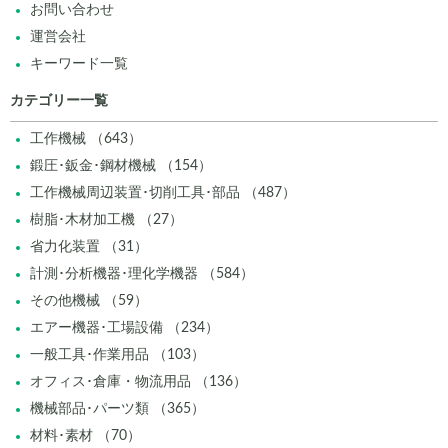
お問い合わせ
運営会社
キーワード一覧
カテゴリー一覧
工作機械 （643）
鍛圧･鈑金･鋼材機械 （154）
工作機械周辺装置･切削工具･部品 （487）
樹脂･木材加工機 （27）
省力化装置 （31）
計測･分析機器･理化学機器 （584）
その他機械 （59）
エアー機器･工場設備 （234）
一般工具･作業用品 （103）
オフィス･倉庫・物流用品 （136）
機械部品･パーツ類 （365）
材料･素材 （70）