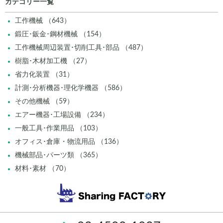
カテゴリー一覧
工作機械 （643）
鍛圧･鈑金･鋼材機械 （154）
工作機械周辺装置･切削工具･部品 （487）
樹脂･木材加工機 （27）
省力化装置 （31）
計測･分析機器･理化学機器 （586）
その他機械 （59）
エアー機器･工場設備 （234）
一般工具･作業用品 （103）
オフィス･倉庫・物流用品 （136）
機械部品･パーツ類 （365）
材料･素材 （70）