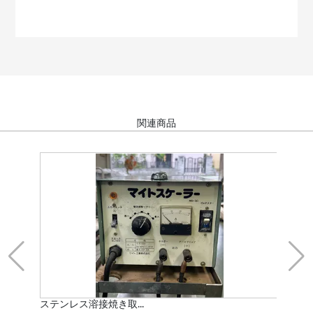
関連商品
ステンレス溶接焼き取...
エア