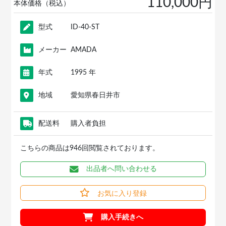
110,000円
本体価格（税込）
型式
ID-40-ST
メーカー
AMADA
年式
1995 年
地域
愛知県春日井市
配送料
購入者負担
こちらの商品は946回閲覧されております。
出品者へ問い合わせる
お気に入り登録
購入手続きへ