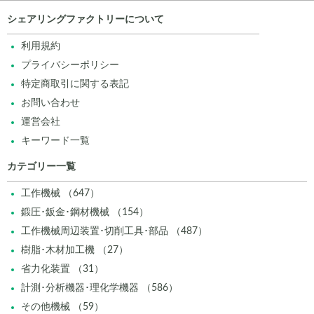
シェアリングファクトリーについて
利用規約
プライバシーポリシー
特定商取引に関する表記
お問い合わせ
運営会社
キーワード一覧
カテゴリー一覧
工作機械 （647）
鍛圧･鈑金･鋼材機械 （154）
工作機械周辺装置･切削工具･部品 （487）
樹脂･木材加工機 （27）
省力化装置 （31）
計測･分析機器･理化学機器 （586）
その他機械 （59）