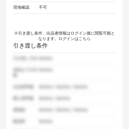
現地確認
不可
※引き渡し条件、出品者情報はログイン後に閲覧可能と
なります。ログインは
こちら
引き渡し条件
引き渡し方法
dummy
発送までの日
dummy
数
出品者準備
dummy / dummy / dummy
購入者準備
dummy / dummy
要相談
dummy / dummy / dummy
配送料
dummy