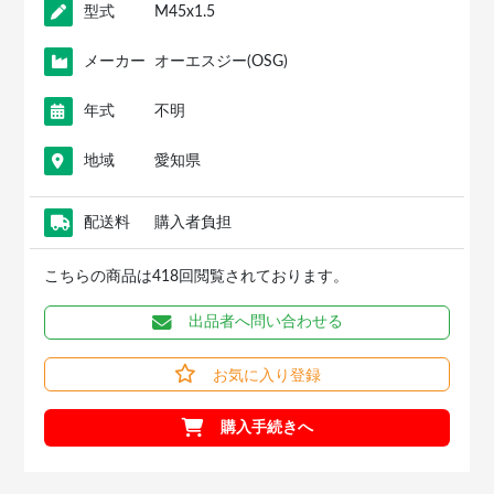
型式
M45x1.5
メーカー
オーエスジー(OSG)
年式
不明
地域
愛知県
配送料
購入者負担
こちらの商品は418回閲覧されております。
出品者へ問い合わせる
お気に入り登録
購入手続きへ