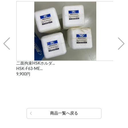
二面拘束HSKホルダ...
二面
HSK-F63-ME...
HSK
9,900円
9,9
商品一覧へ戻る