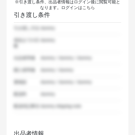
※引き渡し条件、出品者情報はログイン後に閲覧可能と
なります。ログインは
こちら
引き渡し条件
引き渡し方法
dummy
発送までの日
dummy
数
出品者準備
dummy / dummy / dummy
購入者準備
dummy / dummy
要相談
dummy / dummy / dummy
配送料
dummy
配送特記事項
dummy shipping note
出品者情報