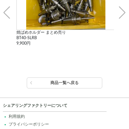
焼ばめホルダー まとめ売り
二面
BT40-SLRB
HSK
9,900円
9,9
商品一覧へ戻る
シェアリングファクトリーについて
利用規約
プライバシーポリシー