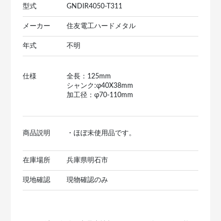
型式
GNDIR4050-T311
メーカー
住友電工ハードメタル
年式
不明
仕様
全長：125mm
シャンク:φ40X38mm
加工径：φ70-110mm
商品説明
・ほぼ未使用品です。
在庫場所
兵庫県明石市
現地確認
現物確認のみ