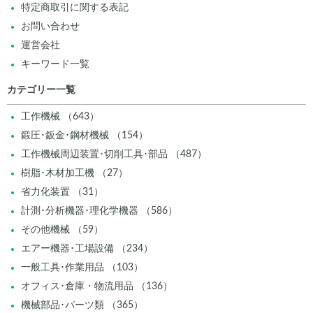
特定商取引に関する表記
お問い合わせ
運営会社
キーワード一覧
カテゴリー一覧
工作機械 （643）
鍛圧･鈑金･鋼材機械 （154）
工作機械周辺装置･切削工具･部品 （487）
樹脂･木材加工機 （27）
省力化装置 （31）
計測･分析機器･理化学機器 （586）
その他機械 （59）
エアー機器･工場設備 （234）
一般工具･作業用品 （103）
オフィス･倉庫・物流用品 （136）
機械部品･パーツ類 （365）