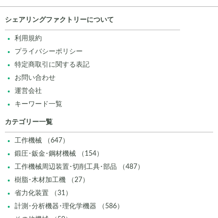
シェアリングファクトリーについて
利用規約
プライバシーポリシー
特定商取引に関する表記
お問い合わせ
運営会社
キーワード一覧
カテゴリー一覧
工作機械 （647）
鍛圧･鈑金･鋼材機械 （154）
工作機械周辺装置･切削工具･部品 （487）
樹脂･木材加工機 （27）
省力化装置 （31）
計測･分析機器･理化学機器 （586）