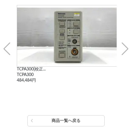
TCPA300[校正...
WF1
TCPA300
WF
484,484円
338
商品一覧へ戻る