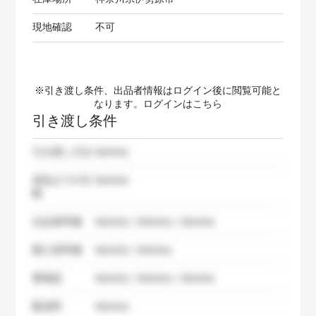
現地確認
不可
※引き渡し条件、出品者情報はログイン後に閲覧可能と
なります。ログインは
こちら
引き渡し条件
引き渡し方法
dummy
発送までの日
dummy
数
出品者準備
dummy / dummy / dummy
購入者準備
dummy / dummy
要相談
dummy / dummy / dummy
配送料
dummy