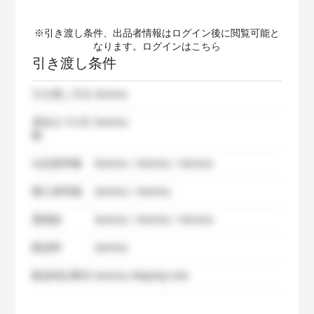
※引き渡し条件、出品者情報はログイン後に閲覧可能と
なります。ログインは
こちら
引き渡し条件
引き渡し方法
dummy
発送までの日
dummy
数
出品者準備
dummy / dummy / dummy
購入者準備
dummy / dummy
要相談
dummy / dummy / dummy
配送料
dummy
配送特記事項
dummy shipping note