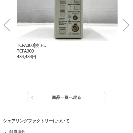
TCPA300[校正...
WF1
TCPA300
WF
484,484円
338
商品一覧へ戻る
シェアリングファクトリーについて
利用規約