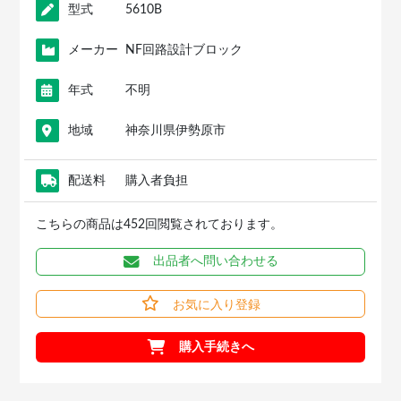
型式
5610B
メーカー
NF回路設計ブロック
年式
不明
地域
神奈川県伊勢原市
配送料
購入者負担
こちらの商品は452回閲覧されております。
出品者へ問い合わせる
お気に入り登録
購入手続きへ