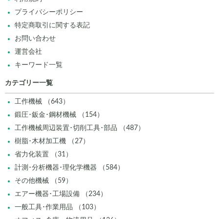
プライバシーポリシー
特定商取引に関する表記
お問い合わせ
運営会社
キーワード一覧
カテゴリー一覧
工作機械 （643）
鍛圧･鈑金･鋼材機械 （154）
工作機械周辺装置･切削工具･部品 （487）
樹脂･木材加工機 （27）
省力化装置 （31）
計測･分析機器･理化学機器 （584）
その他機械 （59）
エアー機器･工場設備 （234）
一般工具･作業用品 （103）