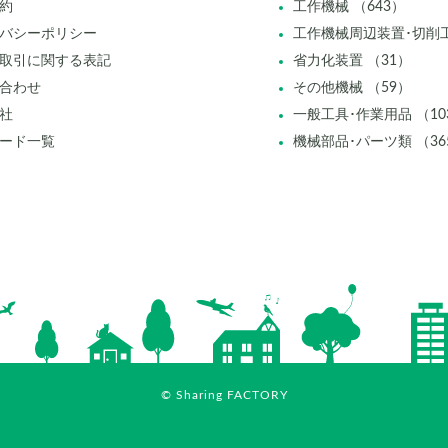
約
工作機械 （643）
バシーポリシー
工作機械周辺装置･切削工
取引に関する表記
省力化装置 （31）
合わせ
その他機械 （59）
社
一般工具･作業用品 （10
ード一覧
機械部品･パーツ類 （36
© Sharing FACTORY