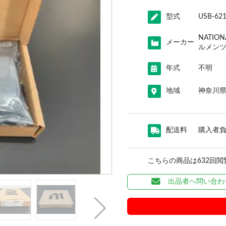
型式
USB-62
NATIO
メーカー
ルメン
年式
不明
地域
神奈川
配送料
購入者
こちらの商品は632回
出品者へ問い合わ