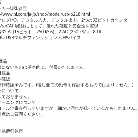
様
カーURL参照
://www.ni.com/ja-jp/shop/model/usb-6218.html
ナログI/O、デジタル入力、デジタル出力、2つの32ビットカウンタ
 VのCAT I絶縁によって、優れた確度と安全性を実現
2 AI (16ビット、250 kS/s)、2 AO (250 kS/s)、8 DI
DIO USBマルチファンクションI/Oデバイス
属品
真にないものは基本的に、付属いたしません。
付属品
作確認
動作確認済みです。(但し全ての動作を保証するものではありません。)
正について
しておりません。
リーニングについて
コール消毒を行っていますが、細かい汚れが残っているかもしれません
明点はご質問ください。
川県伊勢原市