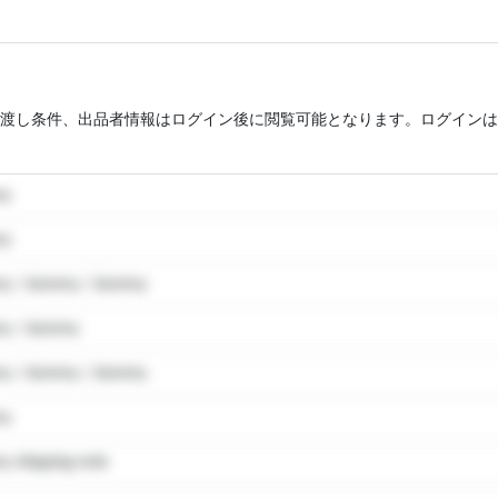
渡し条件、出品者情報はログイン後に閲覧可能となります。ログインは
my
my
y / dummy / dummy
y / dummy
y / dummy / dummy
my
 shipping note