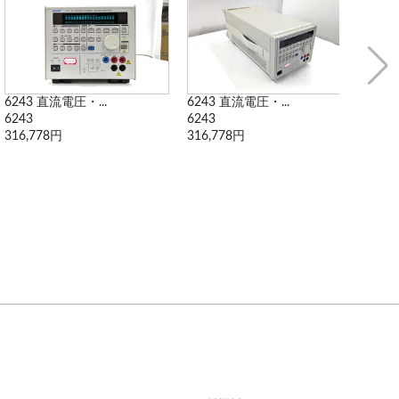
6243 直流電圧・...
4156B 半導体パ...
7019 
6243
4156B
7019 
316,778円
2,329,250円
122,