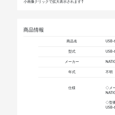
小画像クリックで拡大表示されます↑
商品情報
商品名
USB
型式
USB-
メーカー
NAT
年式
不明
仕様
◇メ
NATI
◇型
USB-