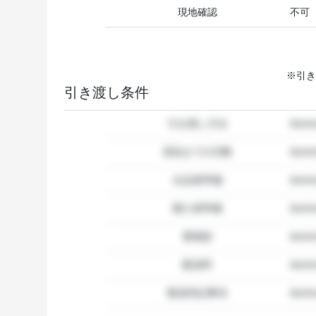
現地確認
不可
※引き
引き渡し条件
引き渡し方法
dum
発送までの日数
dum
出品者準備
dumm
購入者準備
dumm
要相談
dumm
配送料
dum
配送特記事項
dummy