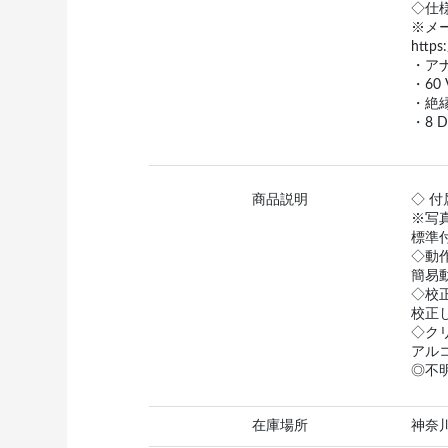
◇仕
※メー
https
・ア
・60
・絶縁3
・8 
商品説明
◇ 付
※写
標準
◇動
簡易
◇校
校正
◇ク
アル
◎不
在庫場所
神奈