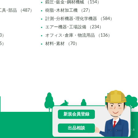
鍛圧･鈑金･鋼材機械 （154）
具･部品 （487）
樹脂･木材加工機 （27）
計測･分析機器･理化学機器 （584）
エアー機器･工場設備 （234）
3）
オフィス･倉庫・物流用品 （136）
5）
材料･素材 （70）
新規会員登録
出品相談
V2.0.6