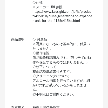
◇仕様
※メーカーURL参照
https://www.keysight.com/jp/ja/produc
t/41501B/pulse-generator-and-expande
r-unit-for-the-4155c4156c.html
商品説明
◇ 付属品
※写真にないものは基本的に、付属い
たしません。
◇動作確認
簡易動作確認済みです。(但し全ての動
作を保証するものではありません。)
◇校正について
校正試験成績書付きです。
◇クリーニングについて
アルコール消毒を行っていますが、細
かい汚れが残っているかもしれませ
ん。
◎不明点はご質問ください。
在庫場所
神奈川県伊勢原市