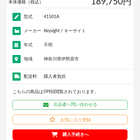
189,750円
本体価格（税込）
型式
41501A
メーカー
Keysight / キーサイト
年式
不明
地域
神奈川県伊勢原市
配送料
購入者負担
こちらの商品は599回閲覧されております。
出品者へ問い合わせる
お気に入り登録
購入手続きへ