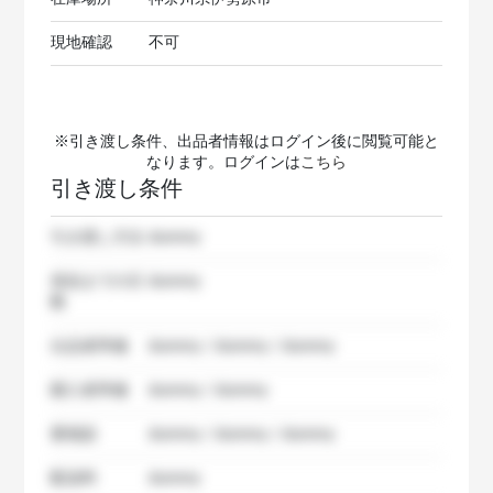
現地確認
不可
※引き渡し条件、出品者情報はログイン後に閲覧可能と
なります。ログインは
こちら
引き渡し条件
引き渡し方法
dummy
発送までの日
dummy
数
出品者準備
dummy / dummy / dummy
購入者準備
dummy / dummy
要相談
dummy / dummy / dummy
配送料
dummy