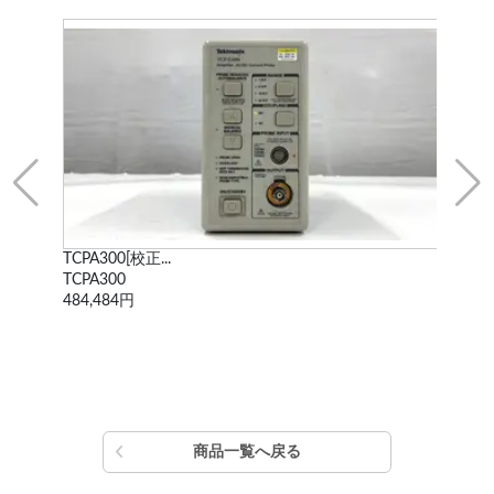
TCPA300[校正...
WF1
TCPA300
WF
484,484円
338
商品一覧へ戻る