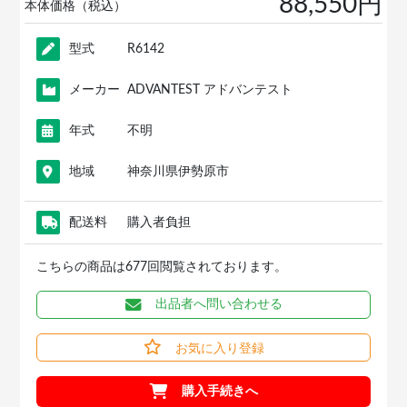
88,550円
本体価格（税込）
型式
R6142
メーカー
ADVANTEST アドバンテスト
年式
不明
地域
神奈川県伊勢原市
配送料
購入者負担
こちらの商品は677回閲覧されております。
出品者へ問い合わせる
お気に入り登録
購入手続きへ