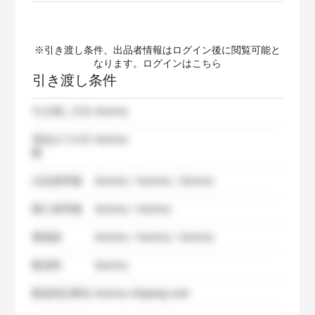
※引き渡し条件、出品者情報はログイン後に閲覧可能と
なります。ログインは
こちら
引き渡し条件
引き渡し方法
dummy
発送までの日
dummy
数
出品者準備
dummy / dummy / dummy
購入者準備
dummy / dummy
要相談
dummy / dummy / dummy
配送料
dummy
配送特記事項
dummy shipping note