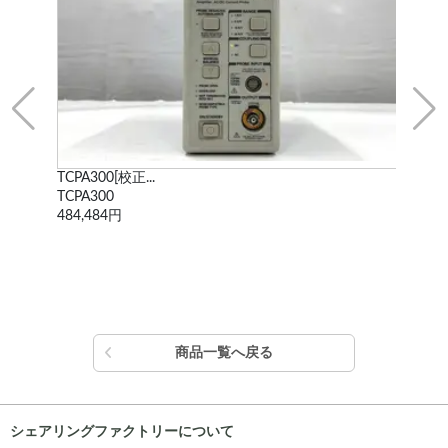
TCPA300[校正...
WF1
TCPA300
WF
484,484円
338
商品一覧へ戻る
シェアリングファクトリーについて