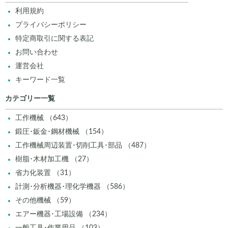
利用規約
プライバシーポリシー
特定商取引に関する表記
お問い合わせ
運営会社
キーワード一覧
カテゴリー一覧
工作機械 （643）
鍛圧･鈑金･鋼材機械 （154）
工作機械周辺装置･切削工具･部品 （487）
樹脂･木材加工機 （27）
省力化装置 （31）
計測･分析機器･理化学機器 （586）
その他機械 （59）
エアー機器･工場設備 （234）
一般工具･作業用品 （103）