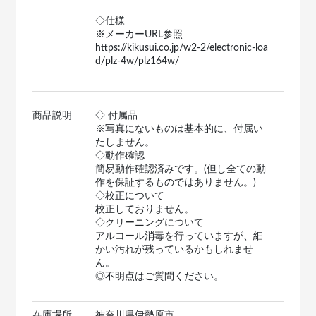
◇仕様
※メーカーURL参照
https://kikusui.co.jp/w2-2/electronic-loa
d/plz-4w/plz164w/
商品説明
◇ 付属品
※写真にないものは基本的に、付属い
たしません。
◇動作確認
簡易動作確認済みです。(但し全ての動
作を保証するものではありません。)
◇校正について
校正しておりません。
◇クリーニングについて
アルコール消毒を行っていますが、細
かい汚れが残っているかもしれませ
ん。
◎不明点はご質問ください。
在庫場所
神奈川県伊勢原市