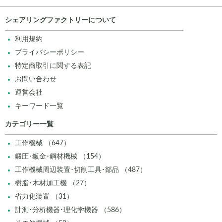
シェアリングファクトリーについて
利用規約
プライバシーポリシー
特定商取引に関する表記
お問い合わせ
運営会社
キーワード一覧
カテゴリー一覧
工作機械 （647）
鍛圧･鈑金･鋼材機械 （154）
工作機械周辺装置･切削工具･部品 （487）
樹脂･木材加工機 （27）
省力化装置 （31）
計測･分析機器･理化学機器 （586）