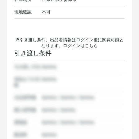
現地確認
不可
※引き渡し条件、出品者情報はログイン後に閲覧可能と
なります。ログインは
こちら
引き渡し条件
引き渡し方法
dummy
発送までの日
dummy
数
出品者準備
dummy / dummy / dummy
購入者準備
dummy / dummy
要相談
dummy / dummy / dummy
配送料
dummy