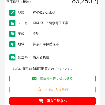
63,250円
本体価格（税込）
型式
PMM18-2.5DU
メーカー
KIKUSUI / 菊水電子工業
年式
不明
地域
神奈川県伊勢原市
配送料
購入者負担
こちらの商品は455回閲覧されております。
出品者へ問い合わせる
お気に入り登録
購入手続きへ