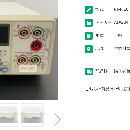
型式
R6441C
メーカー
ADVAN
年式
不明
地域
神奈川
配送料
購入者
こちらの商品は469回