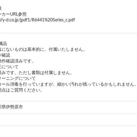
様
カーURL参照
://y-d.co.jp/jpdf1/R6441%20Series_c.pdf
属品
真にないものは基本的に、付属いたしません。
作確認
動作確認済みです。
正について
済みです。ただし書類は付属しません。
リーニングについて
コール消毒を行っていますが、細かい汚れが残っているかもしれません
明点はご質問ください。
川県伊勢原市