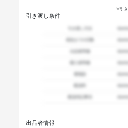
※引き
引き渡し条件
引き渡し方法
dum
発送までの日数
dum
出品者準備
dumm
購入者準備
dumm
要相談
dumm
配送料
dum
配送特記事項
dummy
出品者情報