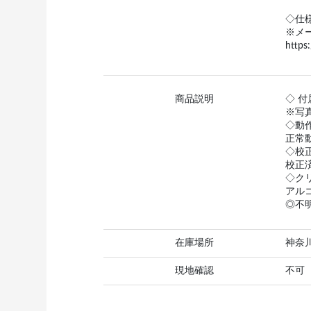
◇仕
※メー
https
商品説明
◇ 付
※写
◇動
正常
◇校
校正
◇ク
アル
◎不
在庫場所
神奈
現地確認
不可