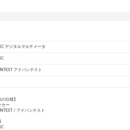
41C デジタルマルチメータ
1C
ANTEST アドバンテスト
品の仕様】
ーカー
ANTEST / アドバンテスト
番
1C