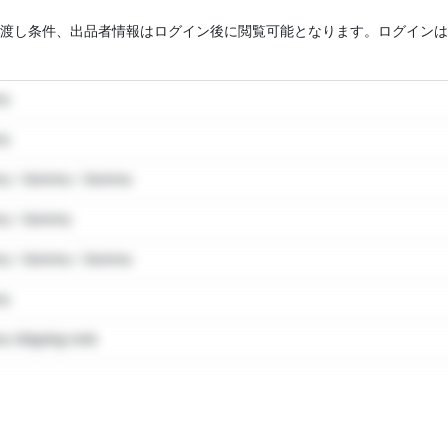
渡し条件、出品者情報はログイン後に閲覧可能となります。ログインは
my
my
y / dummy / dummy
y / dummy
y / dummy / dummy
my
 shipping note