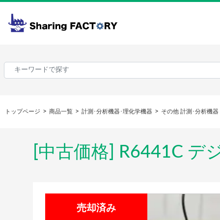
トップページ
商品一覧
計測･分析機器･理化学機器
その他 計測･分析機器
[中古価格] R6441C
売却済み