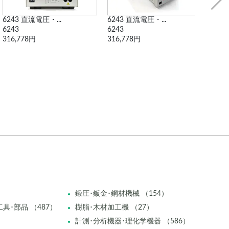
6243 直流電圧・...
4156B 半導体パ...
7
6243
4156B
7
316,778円
2,329,250円
1
鍛圧･鈑金･鋼材機械 （154）
具･部品 （487）
樹脂･木材加工機 （27）
計測･分析機器･理化学機器 （586）