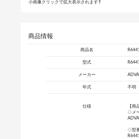
小画像クリックで拡大表示されます↑
商品情報
商品名
R64
型式
R644
メーカー
ADV
年式
不明
仕様
【商
◇メ
ADV
◇型
R644