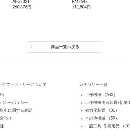
RM3548
6243
111,804円
316,778円
商品一覧へ戻る
ングファクトリーについて
カテゴリー一覧
約
工作機械 （643）
バシーポリシー
工作機械周辺装置･切削工
取引に関する表記
省力化装置 （31）
合わせ
その他機械 （59）
社
一般工具･作業用品 （10