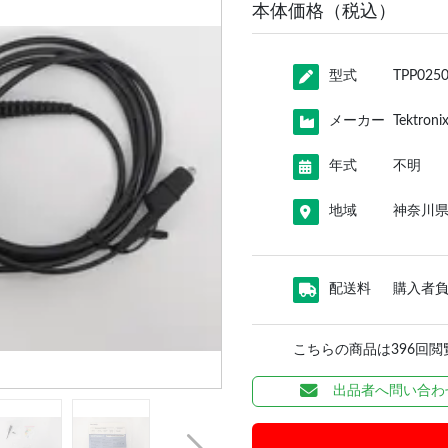
本体価格（税込）
型式
TPP025
メーカー
Tektro
年式
不明
地域
神奈川
配送料
購入者
こちらの商品は396回
出品者へ問い合わ