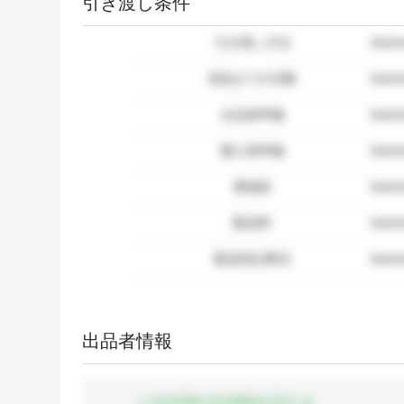
引き渡し条件
引き渡し方法
dum
発送までの日数
dum
出品者準備
dumm
購入者準備
dumm
要相談
dumm
配送料
dum
配送特記事項
dummy
出品者情報
この出品者の出品商品を見る