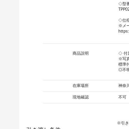
◇型
TPP0
◇仕
※メー
https
商品説明
◇ 付
※写
標準
◎不
在庫場所
神奈
現地確認
不可
※引き