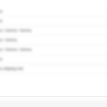
my
my
y / dummy / dummy
y / dummy
y / dummy / dummy
my
 shipping note