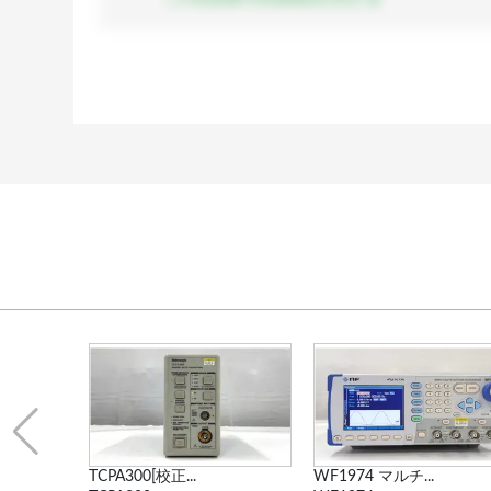
.
WF1974 マルチ...
AFG3021 任意...