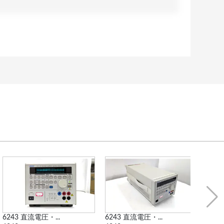
6243 直流電圧・...
4156B 半導体パ...