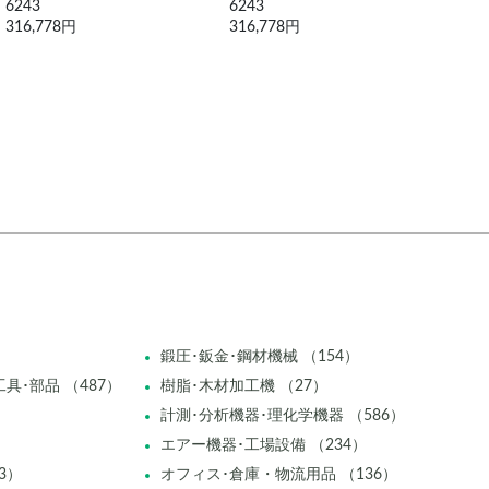
6243
4156B
316,778円
2,329,250円
鍛圧･鈑金･鋼材機械 （154）
具･部品 （487）
樹脂･木材加工機 （27）
計測･分析機器･理化学機器 （586）
エアー機器･工場設備 （234）
3）
オフィス･倉庫・物流用品 （136）