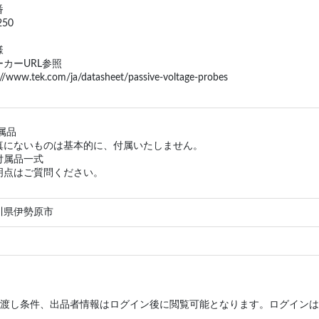
番
250
様
カーURL参照
://www.tek.com/ja/datasheet/passive-voltage-probes
属品
真にないものは基本的に、付属いたしません。
付属品一式
明点はご質問ください。
川県伊勢原市
渡し条件、出品者情報はログイン後に閲覧可能となります。ログインは