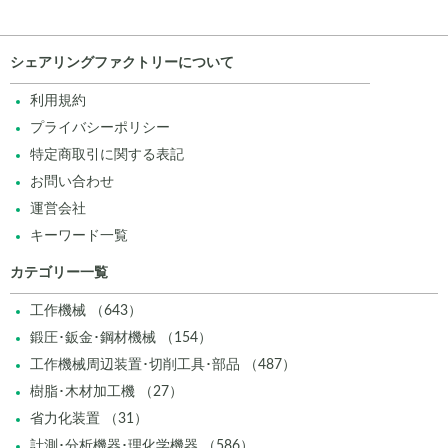
シェアリングファクトリーについて
利用規約
プライバシーポリシー
特定商取引に関する表記
お問い合わせ
運営会社
キーワード一覧
カテゴリー一覧
工作機械 （643）
鍛圧･鈑金･鋼材機械 （154）
工作機械周辺装置･切削工具･部品 （487）
樹脂･木材加工機 （27）
省力化装置 （31）
計測･分析機器･理化学機器 （586）