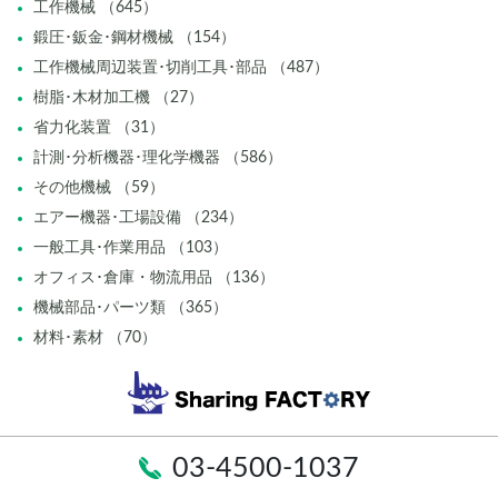
工作機械 （645）
鍛圧･鈑金･鋼材機械 （154）
工作機械周辺装置･切削工具･部品 （487）
樹脂･木材加工機 （27）
省力化装置 （31）
計測･分析機器･理化学機器 （586）
その他機械 （59）
エアー機器･工場設備 （234）
一般工具･作業用品 （103）
オフィス･倉庫・物流用品 （136）
機械部品･パーツ類 （365）
材料･素材 （70）
03-4500-1037