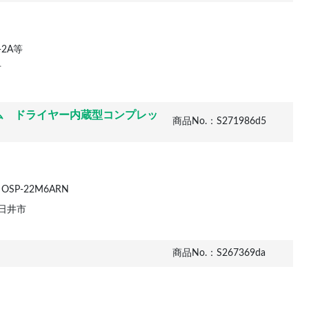
-2A等
市
ム ドライヤー内蔵型コンプレッ
商品No.：S271986d5
SP-22M6ARN
日井市
商品No.：S267369da