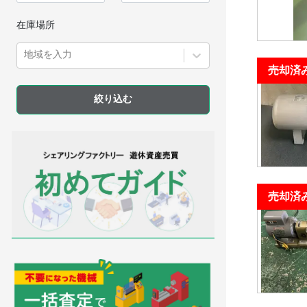
在庫場所
地域を入力
売却済
売却済