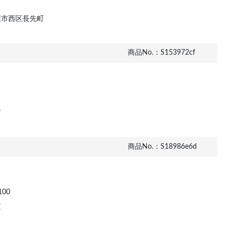
屋市西区長先町
商品No.：S153972cf
市
商品No.：S18986e6d
00
区