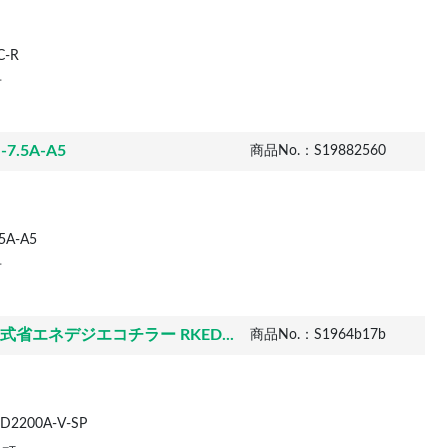
C-R
市
.5A-A5
商品No.：S19882560
5A-A5
市
御式省エネデジエコチラー RKED...
商品No.：S1964b17b
2200A-V-SP