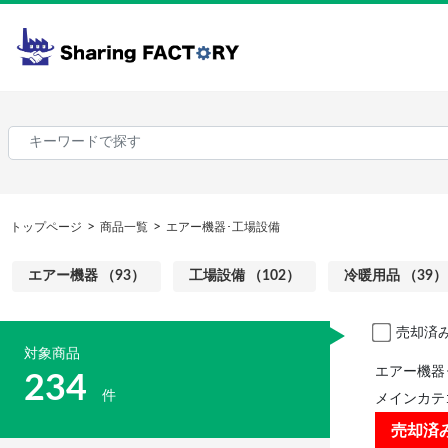
トップページ
商品一覧
エアー機器･工場設備
エアー機器 （93）
工場設備 （102）
冷暖用品 （39）
売却済
対象商品
エアー機器
234
件
メインカテ
売却済