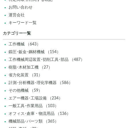
お問い合わせ
運営会社
キーワード一覧
カテゴリー一覧
工作機械 （643）
鍛圧･鈑金･鋼材機械 （154）
工作機械周辺装置･切削工具･部品 （487）
樹脂･木材加工機 （27）
省力化装置 （31）
計測･分析機器･理化学機器 （586）
その他機械 （59）
エアー機器･工場設備 （234）
一般工具･作業用品 （103）
オフィス･倉庫・物流用品 （136）
機械部品･パーツ類 （365）