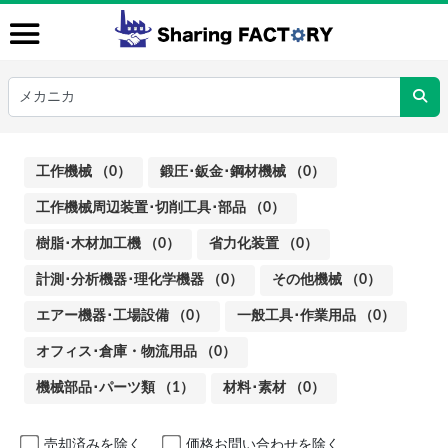
工作機械 （0）
鍛圧･鈑金･鋼材機械 （0）
工作機械周辺装置･切削工具･部品 （0）
樹脂･木材加工機 （0）
省力化装置 （0）
計測･分析機器･理化学機器 （0）
その他機械 （0）
エアー機器･工場設備 （0）
一般工具･作業用品 （0）
オフィス･倉庫・物流用品 （0）
機械部品･パーツ類 （1）
材料･素材 （0）
売却済みを除く
価格お問い合わせを除く