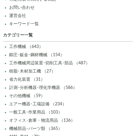
お問い合わせ
運営会社
キーワード一覧
カテゴリー一覧
工作機械 （643）
鍛圧･鈑金･鋼材機械 （154）
工作機械周辺装置･切削工具･部品 （487）
樹脂･木材加工機 （27）
省力化装置 （31）
計測･分析機器･理化学機器 （586）
その他機械 （59）
エアー機器･工場設備 （234）
一般工具･作業用品 （103）
オフィス･倉庫・物流用品 （136）
機械部品･パーツ類 （365）