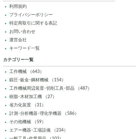
利用規約
プライバシーポリシー
特定商取引に関する表記
お問い合わせ
運営会社
キーワード一覧
カテゴリー一覧
工作機械 （643）
鍛圧･鈑金･鋼材機械 （154）
工作機械周辺装置･切削工具･部品 （487）
樹脂･木材加工機 （27）
省力化装置 （31）
計測･分析機器･理化学機器 （586）
その他機械 （59）
エアー機器･工場設備 （234）
一般工具･作業用品 （103）